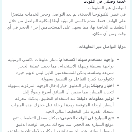
خدمة وصلني في الكويت
التواصل عبر التطبيقات
في عصر التكنولوجيا الحديثة، لم يعد التواصل وحجز الخدمات مقتصرًا
على الهاتف فقط. تقدم تاكسي الرميثية أيضًا إمكانية التواصل من خلال
التطبيقات الخاصة بها، مما يسهل على المستخدمين إجراء الحجز في أي
وقت ومن أي مكان.
مزايا التواصل عبر التطبيقات:
واجهة مستخدم سهلة الاستخدام:
تمتاز تطبيقات تاكسي الرميثية
بواجهة بسيطة وسهلة الاستخدام، مما يجعل عملية الحجز
سريعة وسلسة. يمكن للمستخدمين الذين ليس لديهم خبرة
تكنولوجية كبيرة التفاعل مع التطبيق بسهولة.
اختيار وجهتك:
يوفر التطبيق خيار إدخال الوجهة المرغوبة بسهولة
لتحديد المسار، مما يضمن أن السائق أسرع وصولًا إليك.
توفير معلومات دقيقة:
عند استخدام التطبيق، يمكنك معرفة
أسعار الرحلة المتوقعة ومدة الرحلة قبل حجزك. هذه الميزات
تمنحك القدرة على التخطيط المالي الجيد.
تتبع السيارة في الوقت الحقيقي:
يمكنك بفضل التطبيقات تتبع
موقع السيارة بعد الحجز، مما يتيح لك معرفة الوقت الدقيق
لوصول السائق. هذه الخاصية تُشعر الركاب بالاطمئنان وتساعدهم