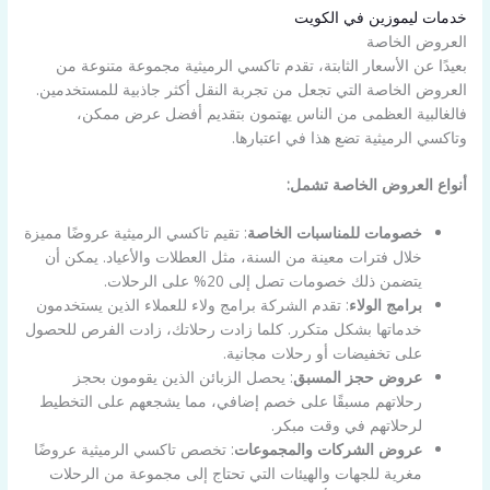
خدمات ليموزين في الكويت
العروض الخاصة
بعيدًا عن الأسعار الثابتة، تقدم تاكسي الرميثية مجموعة متنوعة من
العروض الخاصة التي تجعل من تجربة النقل أكثر جاذبية للمستخدمين.
فالغالبية العظمى من الناس يهتمون بتقديم أفضل عرض ممكن،
وتاكسي الرميثية تضع هذا في اعتبارها.
أنواع العروض الخاصة تشمل:
خصومات للمناسبات الخاصة
: تقيم تاكسي الرميثية عروضًا مميزة
خلال فترات معينة من السنة، مثل العطلات والأعياد. يمكن أن
يتضمن ذلك خصومات تصل إلى 20% على الرحلات.
برامج الولاء
: تقدم الشركة برامج ولاء للعملاء الذين يستخدمون
خدماتها بشكل متكرر. كلما زادت رحلاتك، زادت الفرص للحصول
على تخفيضات أو رحلات مجانية.
عروض حجز المسبق
: يحصل الزبائن الذين يقومون بحجز
رحلاتهم مسبقًا على خصم إضافي، مما يشجعهم على التخطيط
لرحلاتهم في وقت مبكر.
عروض الشركات والمجموعات
: تخصص تاكسي الرميثية عروضًا
مغرية للجهات والهيئات التي تحتاج إلى مجموعة من الرحلات