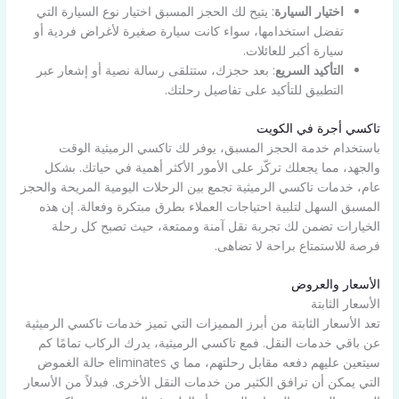
اختيار السيارة
: يتيح لك الحجز المسبق اختيار نوع السيارة التي
تفضل استخدامها، سواء كانت سيارة صغيرة لأغراض فردية أو
سيارة أكبر للعائلات.
التأكيد السريع
: بعد حجزك، ستتلقى رسالة نصية أو إشعار عبر
التطبيق للتأكيد على تفاصيل رحلتك.
تاكسي أجرة في الكويت
باستخدام خدمة الحجز المسبق، يوفر لك تاكسي الرميثية الوقت
والجهد، مما يجعلك تركّز على الأمور الأكثر أهمية في حياتك. بشكل
عام، خدمات تاكسي الرميثية تجمع بين الرحلات اليومية المريحة والحجز
المسبق السهل لتلبية احتياجات العملاء بطرق مبتكرة وفعالة. إن هذه
الخيارات تضمن لك تجربة نقل آمنة وممتعة، حيث تصبح كل رحلة
فرصة للاستمتاع براحة لا تضاهى.
الأسعار والعروض
الأسعار الثابتة
تعد الأسعار الثابتة من أبرز المميزات التي تميز خدمات تاكسي الرميثية
عن باقي خدمات النقل. فمع تاكسي الرميثية، يدرك الركاب تمامًا كم
سيتعين عليهم دفعه مقابل رحلتهم، مما ي eliminates حالة الغموض
التي يمكن أن ترافق الكثير من خدمات النقل الأخرى. فبدلاً من الأسعار