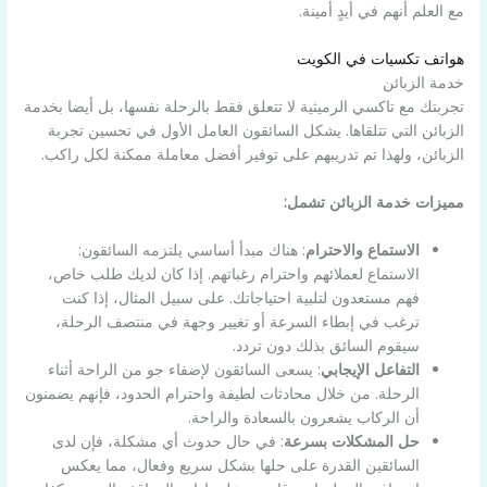
مع العلم أنهم في أيدٍ أمينة.
هواتف تكسيات في الكويت
خدمة الزبائن
تجربتك مع تاكسي الرميثية لا تتعلق فقط بالرحلة نفسها، بل أيضا بخدمة
الزبائن التي تتلقاها. يشكل السائقون العامل الأول في تحسين تجربة
الزبائن، ولهذا تم تدريبهم على توفير أفضل معاملة ممكنة لكل راكب.
مميزات خدمة الزبائن تشمل:
الاستماع والاحترام
: هناك مبدأ أساسي يلتزمه السائقون:
الاستماع لعملائهم واحترام رغباتهم. إذا كان لديك طلب خاص،
فهم مستعدون لتلبية احتياجاتك. على سبيل المثال، إذا كنت
ترغب في إبطاء السرعة أو تغيير وجهة في منتصف الرحلة،
سيقوم السائق بذلك دون تردد.
التفاعل الإيجابي
: يسعى السائقون لإضفاء جو من الراحة أثناء
الرحلة. من خلال محادثات لطيفة واحترام الحدود، فإنهم يضمنون
أن الركاب يشعرون بالسعادة والراحة.
حل المشكلات بسرعة
: في حال حدوث أي مشكلة، فإن لدى
السائقين القدرة على حلها بشكل سريع وفعال، مما يعكس