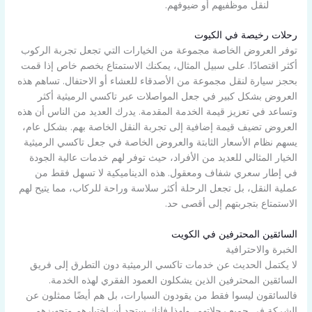
لنقل موظفيهم أو ضيوفهم.
رحلات رخيصة في الكيوت
توفر العروض الخاصة مجموعة من الخيارات التي تجعل تجربة الركوب
أكثر اقتصادًا. على سبيل المثال، يمكنك الاستمتاع بخصم خاص إذا قمت
بحجز سيارة لنقل مجموعة من الأصدقاء للعشاء أو الاحتفال. تساهم هذه
العروض بشكل كبير في جعل المواصلات عبر تاكسي الرميثية أكثر
وتساعد في تعزيز قيمة الخدمة المقدمة. يدرك العديد من الناس أن هذه
العروض تضيف قيمة إضافية إلى تجربة النقل الخاصة بهم. بشكل عام،
يسهم نظام الأسعار الثابتة والعروض الخاصة في جعل تاكسي الرميثية
الخيار المثالي للعديد من الأفراد، حيث توفر لهم خدمات عالية الجودة
في إطار سعري شفاف ومعقول. هذه الديناميكية لا تسهل فقط من
عملية النقل، بل تجعل الرحلة أكثر سلاسة وراحة للركاب، مما يتيح لهم
الاستمتاع بتجربتهم إلى أقصى حد.
السائقين المحترفين في الكويت
الخبرة والاحترافية
لا يكتمل الحديث عن خدمات تاكسي الرميثية دون التطرق إلى فريق
السائقين المحترفين الذين يشكلون العمود الفقري لهذه الخدمة.
فالسائقون ليسوا فقط من يقودون السيارات، بل هم أيضًا ممثلون عن
الشركة في جميع رحلاتهم، ولهذا فإنك ستجد أن اختيارهم وتجهيزهم