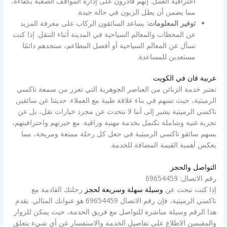
احترافية العمل. إنهم قادرون على إدارة المواقف الصعبة بكفاءة،
مما يضمن أن يظل الزبون في حالة جيدة.
توفير المعلومات
: يساعد السائقون الركاب على معرفة المزيد
عن المحطات والمعالم السياحية في المدينة أثناء التنقل. إذا كنت
تسأل عن المعالم السياحية أو أفضل المطاعم، ستجدهم دائمًا
مستعدين للمساعدة.
عربية فان في الكويت
تعتبر خدمة الزبائن من العناصر الجوهرية التي تعزز من سمعة تاكسي
الرميثية، حيث تسهم في بناء علاقة طيبة مع العملاء. حديثنا عن سائقين
تاكسي الرميثية يشير إلى أننا لا نتحدث عن مجرد خيارات نقل، بل عن
تجربة غنية وشاملة تكتمل بخدمة مهنية وراقية. مع خبرتهم واحترافيتهم،
يسهم سائقو تاكسي الرميثية في جعل كل رحلة ممتعة ومريحة، مما
يعكس أهمية القيمة المضافة للخدمة.
التواصل والحجز
رقم الاتصال: 69654459
إذا كنت تبحث عن
وسيلة سهلة وسريعة لحجز
رحلتك القادمة مع
تاكسي الرميثية، فإن رقم الاتصال 69654459 هو عنوانك المثالي. يقدم
هذا الرقم وسيلة مباشرة للتواصل مع فريق الخدمة، حيث يمكن للزوار
والمقيمين الاطلاع على تفاصيل الخدمة والاستفسار عن أي شيء يتعلق