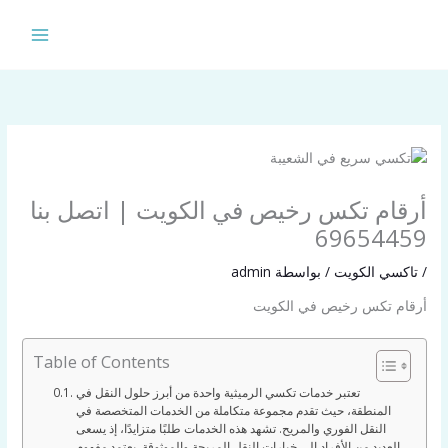
خطي
لى
لمحتوى
أرقام تكس رخيص في الكويت | اتصل بنا
69654459
/
تاكسي الكويت
/ بواسطة
admin
أرقام تكس رخيص في الكويت
Table of Contents
تعتبر خدمات تكسي الرميثية واحدة من أبرز حلول النقل في
المنطقة، حيث تقدم مجموعة متكاملة من الخدمات المتخصصة في
النقل الفوري والمريح. تشهد هذه الخدمات طلبًا متزايدًا، إذ يسعى
العديد من الأفراد إلى خيارات النقل المريحة والموثوقة. يعتمد مفهوم