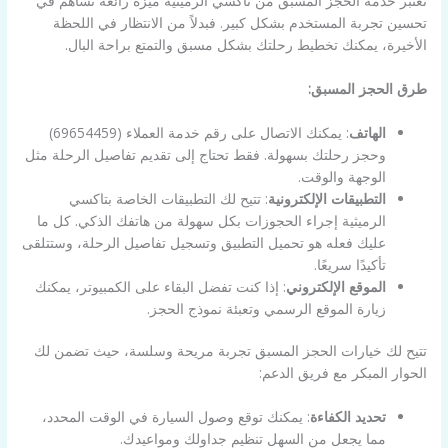
تعتبر خدمة الحجز المسبق من تاكسي الرميثية ميزة رائعة تساهم في
تحسين تجربة المستخدم بشكل كبير. فبدلاً من الانتظار في اللحظة
الأخيرة، يمكنك تخطيط رحلتك بشكل مسبق والتمتع براحة البال.
طرق الحجز المسبق:
الهاتف
: يمكنك الاتصال على رقم خدمة العملاء (69654459)
وحجز رحلتك بسهولة. فقط تحتاج إلى تقديم تفاصيل الرحلة مثل
الوجهة والوقت.
التطبيقات الإلكترونية
: تتيح لك التطبيقات الخاصة بتاكسي
الرميثية إجراء الحجوزات بكل سهولة من هاتفك الذكي. كل ما
عليك فعله هو تحميل التطبيق وتسجيل تفاصيل الرحلة، وستتلقى
تأكيدًا سريعًا.
الموقع الإلكتروني
: إذا كنت تفضل البقاء على الكمبيوتر، يمكنك
زيارة الموقع الرسمي وتعبئة نموذج الحجز.
تتيح لك خيارات الحجز المسبق تجربة مريحة وسلسة، حيث تضمن لك
الحوار المبكر مع فريق الدعم:
تحديد الكفاءة
: يمكنك توقع وصول السيارة في الوقت المحدد،
مما يجعل من السهل تنظيم جداولك ومواعيدك.