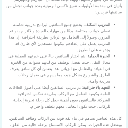
يأتيان في مقدمة الأولويات. تتميز تاكسي الرميثية بعدة جوانب تجعل من
سائقينها فريدين:
التدريب المكثف
: يخضع جميع السائقين لبرامج تدريبية شاملة
تغطي جوانب مختلفة، بدءًا من مهارات القيادة والالتزام بقواعد
المرور، وصولاً إلى التعامل مع الزبائن بطريقة احترافية. إن هذا
التدريب يعمل على إعدادهم ليكونوا مستعدين لأي طارئ قد
يجدونه على الطريق.
الخبرة العملية
: يتم اختيار السائقين بناءً على خبرتهم العملية في
مجال النقل، حيث يفضل توظيف من لديهم سنوات من الخبرة
في القيادة والتعامل مع الزبائن. هذا يضمن أن كل سائق يعرف
الطرق والشوارع بشكل جيد، مما يسهم في ضمان رحلات
سريعة وآمنة.
التعهد بالاحترافية
: تم تدريب السائقين أيضًا على أصول العلاقات
العامة وكيفية التعامل مع الركاب بطريقة تعكس احترافية
الشركة. فالسائقون يعون أهمية جعل كل رحلة تجربة إيجابية
للركاب، حيث يكون التعامل معهم بلطف واحترام.
كل هذه العناصر تساهم في بناء ثقة قوية بين الركاب وطاقم السائقين.
وبفضل هذه الخبرات، يمكن للركاب الاستمتاع برحلة خالية من القلق،