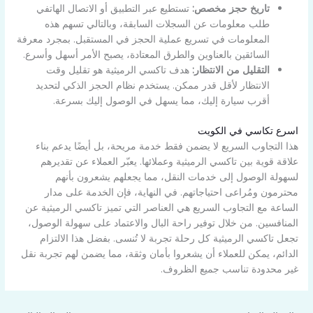
تاريخ حجز مخصص:
تستطيع عبر التطبيق أو الاتصال الهاتفي
طلب معلومات عن السجلات السابقة، وبالتالي تسهم هذه
المعلومات في تسريع عملية الحجز في المستقبل. بمجرد معرفة
السائقين بالعناوين والطرق المعتادة، يصبح الأمر أسهل وأسرع.
التقليل من الانتظار:
هدف تاكسي الرميثية هو تقليل وقت
الانتظار لأقل قدر ممكن. يستخدم نظام الحجز الذكي لتحديد
أقرب سيارة إليك، مما يسهل في الوصول إليك بسرعة.
اسرع تكاسي في الكويت
هذا التجاوب السريع لا يضمن فقط خدمة مريحة، بل أيضًا يدعم بناء
علاقة قوية بين تاكسي الرميثية وعملائها. يعبّر العملاء عن تقديرهم
لسهولة الوصول إلى خدمات النقل، مما يجعلهم يشعرون بأنهم
محترمون ومُراعى احتياجاتهم. في النهاية، فإن الخدمة على مدار
الساعة مع التجاوب السريع هي العناصر التي تميز تاكسي الرميثية عن
المنافسين. من خلال توفير راحة البال والاعتماد على سهولة الوصول،
تجعل تاكسي الرميثية كل رحلة تجربة لا تُنسى. بفضل هذا الالتزام
الدائم، يمكن للعملاء أن يشعروا بأمان وثقة، مما يضمن لهم تجربة نقل
غير محدودة تناسب جميع الظروف.