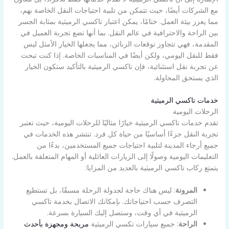
مع الشركات أيضًا، حيث تتمكن من تلبية احتياجات النقل الخاصة بهم،
مما يعزز بيئة العمل. ختامًا، يمكن اعتبار تاكسي الرميثية بمثابة الجسر
بين الراحة والاحترافية في عالم النقل. بما أنها تضع تجربة العميل في
المقدمة، فهي تتجاوز توقعات الزبائن، مما يجعلها الخيار الأمثل ليس
فقط للنقل اليومي، ولكن أيضًا في المناسبات الخاصة. إذا كنت تبحث
عن تجربة نقل استثنائية، فإن تاكسي الرميثية بالتأكيد ستكون الخيار
الذي يستحق المحاولة.
خدمات تاكسي الرميثية
الرحلات اليومية
تقدم خدمات تاكسي الرميثية خيارًا مثاليًا للرحلات اليومية، حيث تعتبر
تجربة النقل جزءًا أساسيًا من حياة كل فرد. تنتشر هذه الخدمات في
جميع أرجاء المدينة لتلبية احتياجات جميع المستخدمين، بدءًا من
التعليمات اليومية وصولًا إلى الزيارات العائلية أو المهام المتعلقة بالعمل.
يتمتع ركاب تاكسي الرميثية بالعديد من المزايا:
المرونة
: ليس هناك حاجة لجدولة الرحلة مسبقًا، بل تستطيع
التصرف حسب احتياجاتك. بإمكانك الاتصال بخدمة تاكسي
الرميثية في أي وقت، وستصل إليك السيارة بسرعة.
الراحة
: جميع سيارات تكسي الرميثية
مريحة ومجهزة بأحدث