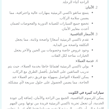
الراحة أثناء الرحلة.
الأمان
:
يتمتع سائقو تاكسي الرميثية بمهارات عالية واحترافية، مما
يضمن سلامة الركاب.
تخضع جميع السيارات للصيانة الدورية والفحوصات لضمان
أحدث معايير الأمان.
الأسعار التنافسية
:
تقدم تاكسي الرميثية أسعارًا واضحة وثابتة، مما يجعل
التكلفة واضحة من البداية.
وجود عروض خاصة وخصومات بين الحين والآخر يجعل
الخيارات متاحة لكل الفئات.
خدمة العملاء
:
يولي تاكسي الرميثية اهتمامًا خاصًا بخدمة العملاء، حيث يتم
تدريب السائقين على التعامل بأفضل الطرق مع الركاب.
يمكن للعملاء التواصل بسهولة مع فريق دعم العملاء عند
الحاجة، مما يضمن الحصول على حلول سريعة لأي مشكلة.
سيارات كبيرة في الكويت
يمكن للرسوم التنافسية، الجمع بين الراحة والأمان، إضافة إلى جودة
الخدمة، أن تجعل تجربة تاكسي الرميثية فريدة من نوعها. ومن المهم
الإشارة إلى أن تاكسي الرميثية لا تقدم خدماتها فقط للأفراد، بل تتعاون