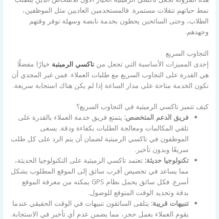
نمط حياتهم تنقلات مستمرة. فالمستخدمين العاديين مثل الموظفين،
الطلاب، وحتى السائحين يحظون بخدمة نابضة وسهلة توفر وقتهم
وجهدهم.
التجاوب السريع
إحدى المميزات الأساسية التي تجعل من
تاكسي الرميثية
خيارًا مفضلًا
هي القدرة على التجاوب السريع مع طلبات العملاء. فمن غير المجدي أن
تكون الخدمة متاحة على مدار الساعة إذا لم يكن هناك استجابة سريعة.
كيف تتميز تاكسي الرميثية في التجاوب السريع؟
فريق الدعم المتخصص:
يتمتع فريق خدمة العملاء بالقدرة على
تلقي المكالمات ومعالجة الطلبات بكفاءة ودقة. يسعى
الموظفون في تاكسي الرميثية لضمان أن يتم الرد على كل طلب
سريعًا وبدون تأخير.
تكنولوجيا حديثة:
تعتمد تاكسي الرميثية على التكنولوجيا الحديثة،
مما يساعد في تخصيص أقرب سائق إلى الموقع المطلوب بشكل
أسرع. فكل سائق يحمل نظام GPS يمكنه من معرفة الموقع
بدقة وتحديد الوقت المتوقع للوصول.
تنبيهات قريبة:
يتلقى السائقون تنبيهات في الوقت الحقيقي عندما
يقوم العملاء بعمل حجز، مما يضمن عدم أي تأخير في الاستجابة.