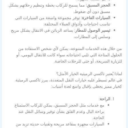
الحجز المسبق
: مما يسمح للركاب بخطة وتنظيم رحلاتهم بشكل
مسبق دون أي ضغوط.
السيارات الفاخرة
: توفر مجموعة واسعة من السيارات التي
تناسب احتياجات وأذواق العملاء المختلفة.
تيسير الوصول للمطار
: يساعد الزبائن في الانتقال بشكل مريح
وسلس إلى المطارات.
من خلال هذه الخدمات المتنوعة، يمكن لأي شخص الاستفادة من
الحلول المتاحة التي تلبي احتياجاته سواء كانت للانتقال اليومي، أو
للزيارة السريعة، أو حتى للرحلات الخاصة.
لماذا يُعتبر تاكسي الرميثية الخيار الأمثل؟
في عالم تسيطر عليه خيارات النقل المتعددة، يبرز تاكسي الرميثية
كخيار مميز يحظى بإقبال واسع لعدة أسباب:
الراحة
:
مع خدمات مثل الحجز المسبق، يمكن للركاب الاستمتاع
براحة البال وعدم القلق بشأن توفير وسائل النقل عند
الحاجة.
السيارات مجهزة بمقاعد مريحة وتقنيات حديثة تزيد من