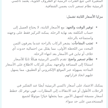
المتغيرة التي تتبع الفترات الزمنية أو الظروف الجوية، يعتمد تاكسي
الرميثية نظام تسعير ثابت يضمن الشفافية.
مزايا الأسعار الثابتة تشمل:
توفير الوقت والجهد
: مع الأسعار الثابتة، لا يحتاج العميل إلى
حساب التكلفة بعد نهاية الرحلة. يمكنه التركيز فقط على وجهته
واستمتاعه بالرحلة.
تجنب المفاجآت
: يشعر الركاب بالراحة عندما يعرفون الثمن
المحدد من اللحظة الأولى، مما يقلل من احتمالية حدوث أي
خلاف أو تباين في الأسعار بعد انتهاء الرحلة.
نظام تسعير واضح
: تقدم تاكسي الرميثية هيكلًا ثابتًا للأسعار
استنادًا إلى المسافة والوجهة. يمكن للركاب الاطلاع على الأسعار
المتاحة بسهولة عبر الموقع الإلكتروني أو التطبيق، مما يسهل
عليهم اتخاذ قراراتهم.
يمكنك الاعتماد على أسعار تاكسي الرميثية أيضًا عند التفكير في
الرحلات الأطول أو عند الانتقالات إلى المطارات، فهي توفر لك خطط
أسعار مسبقة لتسهيل الأمور. مما يجعلها خيارًا موثوقًا لجميع
المستخدمين على حد سواء.