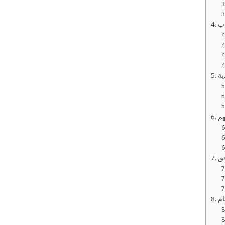
اب
ية
هم
فق
ام