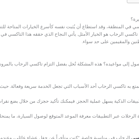
يرة؟
ي في المنطقة، وقد استطاع أن يُثبت نفسه كأسرع الخيارات المتاحة للتن
كسي الرحاب هو الخيار الأمثل. يأتي النجاح الذي حققه هذا التاكسي في ج
طنين والمقيمين على حد سواء.
صول إلى مواعيده؟ هذه المشكلة تُحل بفضل التزام تاكسي الرحاب بالمرونة
تمتع به تاكسي الرحاب أحد الأسباب التي تجعل الخدمة سريعة وفعالة. حي
طبيقات الذكية يسهل عملية الحجز. فيمكنك تأكيد حجزك من خلال بضع نقرا
رة الرحلات عبر التطبيقات معرفة الموعد المتوقع لوصول السيارة، ما يم
سي
الرحاب في مناسبة خاصة. “كنت متأخراً عن حفل عشاء عائلي، وعندما