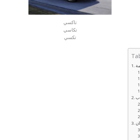
تاكسي
تكاسي
تكسي
Tab
ة
ب
ان