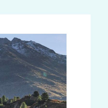
خطي
لى
لمحتوى