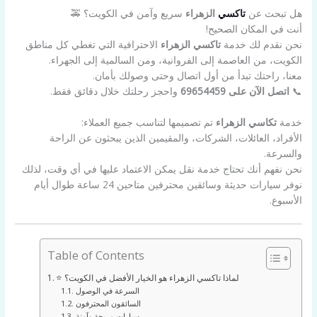
هل تبحث عن
تاكسي
الزهراء
سريع وآمن في الكويت؟ 🚕
أنت في المكان الصحيح!
نحن نقدم لك خدمة
تاكسي الزهراء
الاحترافية التي تغطي كل مناطق
الكويت، من العاصمة إلى الفروانية، ومن السالمية إلى الجهراء.
معنا، راحتك تبدأ من أول اتصال وحتى وصولك بأمان.
📞
اتصل الآن على 69654459
واحجز رحلتك خلال دقائق فقط.
خدمة
تكاسي الزهراء
تم تصميمها لتناسب جميع العملاء:
الأفراد، العائلات، الشركات، والمقيمين الذين يبحثون عن الراحة
والسرعة.
نحن نفهم أنك تحتاج خدمة نقل يمكن الاعتماد عليها في أي وقت، لذلك
نوفر سيارات حديثة وسائقين محترفين متاحين 24 ساعة طوال أيام
الأسبوع.
Table of Contents
⭐ لماذا تاكسي الزهراء هو الخيار الأفضل في الكويت؟
السرعة في الوصول
السائقون المحترفون
سيارات مريحة وآمنة