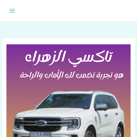
خطي
لى
لمحتوى