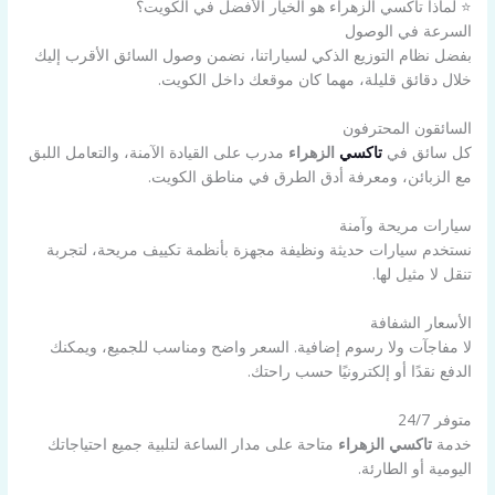
⭐ لماذا تاكسي الزهراء هو الخيار الأفضل في الكويت؟
السرعة في الوصول
بفضل نظام التوزيع الذكي لسياراتنا، نضمن وصول السائق الأقرب إليك
خلال دقائق قليلة، مهما كان موقعك داخل الكويت.
السائقون المحترفون
كل سائق في
تاكسي
الزهراء
مدرب على القيادة الآمنة، والتعامل اللبق
مع الزبائن، ومعرفة أدق الطرق في مناطق الكويت.
سيارات مريحة وآمنة
نستخدم سيارات حديثة ونظيفة مجهزة بأنظمة تكييف مريحة، لتجربة
تنقل لا مثيل لها.
الأسعار الشفافة
لا مفاجآت ولا رسوم إضافية. السعر واضح ومناسب للجميع، ويمكنك
الدفع نقدًا أو إلكترونيًا حسب راحتك.
متوفر 24/7
خدمة
تاكسي الزهراء
متاحة على مدار الساعة لتلبية جميع احتياجاتك
اليومية أو الطارئة.