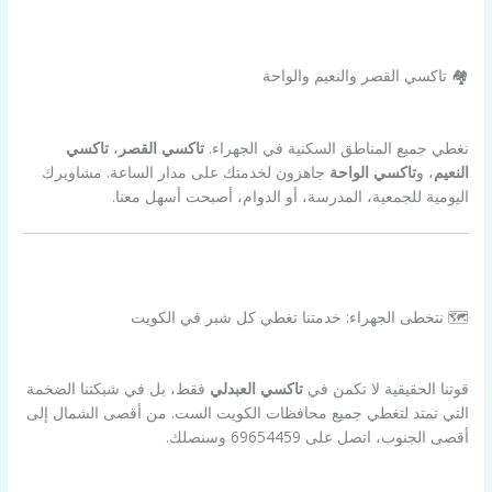
🏘️ تاكسي القصر والنعيم والواحة
نغطي جميع المناطق السكنية في الجهراء.
تاكسي القصر
،
تاكسي
النعيم
، و
تاكسي الواحة
جاهزون لخدمتك على مدار الساعة. مشاويرك
اليومية للجمعية، المدرسة، أو الدوام، أصبحت أسهل معنا.
🗺️ نتخطى الجهراء: خدمتنا تغطي كل شبر في الكويت
قوتنا الحقيقية لا تكمن في
تاكسي العبدلي
فقط، بل في شبكتنا الضخمة
التي تمتد لتغطي جميع محافظات الكويت الست. من أقصى الشمال إلى
أقصى الجنوب، اتصل على 69654459 وسنصلك.