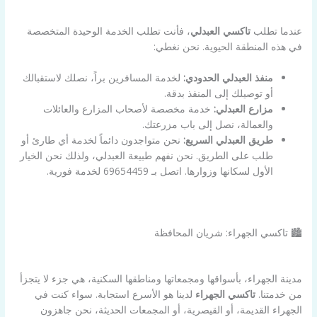
عندما تطلب
تاكسي العبدلي
، فأنت تطلب الخدمة الوحيدة المتخصصة
في هذه المنطقة الحيوية. نحن نغطي:
منفذ العبدلي الحدودي:
لخدمة المسافرين براً، نصلك لاستقبالك
أو توصيلك إلى المنفذ بدقة.
مزارع العبدلي:
خدمة مخصصة لأصحاب المزارع والعائلات
والعمالة، نصل إلى باب مزرعتك.
طريق العبدلي السريع:
نحن متواجدون دائماً لخدمة أي طارئ أو
طلب على الطريق. نحن نفهم طبيعة العبدلي، ولذلك نحن الخيار
الأول لسكانها وزوارها. اتصل بـ 69654459 لخدمة فورية.
🏙️ تاكسي الجهراء: شريان المحافظة
مدينة الجهراء، بأسواقها ومجمعاتها ومناطقها السكنية، هي جزء لا يتجزأ
من خدمتنا.
تاكسي الجهراء
لدينا هو الأسرع استجابة. سواء كنت في
الجهراء القديمة، أو القيصرية، أو المجمعات الحديثة، نحن جاهزون