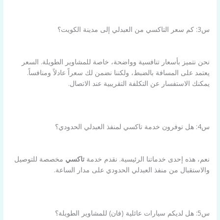
س3: كم سعر التاكسي من العبدلي إلى مدينة الكويت؟
نحن نتميز بأسعار تنافسية وواضحة، خاصة للمشاوير الطويلة. السعر
يعتمد على المسافة بالضبط، ولكننا نضمن لك سعراً عادلاً ومنافساً.
يمكنك الاستفسار عن التكلفة التقريبية عند الاتصال.
س4: هل توفرون خدمة تاكسي لمنفذ العبدلي الحدودي؟
نعم، هذه إحدى خدماتنا الرئيسية. نقدم خدمة
تاكسي
مخصصة للتوصيل
والاستقبال من منفذ العبدلي الحدودي على مدار الساعة.
س5: هل لديكم سيارات عائلية (فان) للمشاوير الطويلة؟