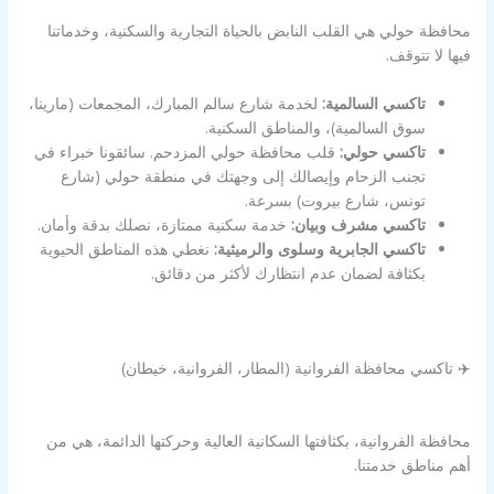
محافظة حولي هي القلب النابض بالحياة التجارية والسكنية، وخدماتنا
فيها لا تتوقف.
تاكسي السالمية:
لخدمة شارع سالم المبارك، المجمعات (مارينا،
سوق السالمية)، والمناطق السكنية.
تاكسي حولي:
قلب محافظة حولي المزدحم. سائقونا خبراء في
تجنب الزحام وإيصالك إلى وجهتك في منطقة حولي (شارع
تونس، شارع بيروت) بسرعة.
تاكسي مشرف وبيان:
خدمة سكنية ممتازة، نصلك بدقة وأمان.
تاكسي الجابرية وسلوى والرميثية:
نغطي هذه المناطق الحيوية
بكثافة لضمان عدم انتظارك لأكثر من دقائق.
✈️ تاكسي محافظة الفروانية (المطار، الفروانية، خيطان)
محافظة الفروانية، بكثافتها السكانية العالية وحركتها الدائمة، هي من
أهم مناطق خدمتنا.