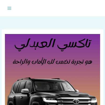
خطي
لى
لمحتوى