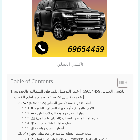
تاكسي العبدلي
Table of Contents
تاكسي العبدلي 69654459 | خبير التوصيل للمناطق الشمالية والحدودية
| خدمة تكاسي 24 ساعة لجميع مناطق الكويت
📞 لماذا تختار خدمة تاكسي العبدلي (69654459)؟
🛡️ الأمان والموثوقية أولاً: خبراء المشاوير الطويلة
🚗 سيارات حديثة ومريحة للرحلات الطويلة
🗺️ خبرة تامة بالمناطق الشمالية (العبدلي والسالمي)
🌍 تغطية شاملة 24/7 بلا استثناء
💰 أسعار تنافسية وواضحة
📍 قلب خدمتنا: تغطية شاملة في محافظة الجهراء
🌟 تاكسي العبدلي (69654459): خدمتك الأولى في الشمال