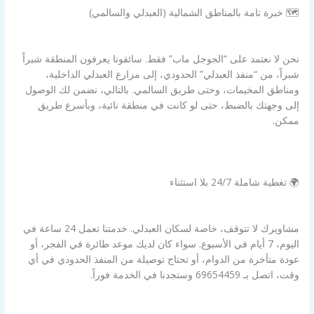
🗺️ خبرة تامة بالمناطق الشمالية (العبدلي والسالمي)
نحن لا نعتمد على “الجوجل ماب” فقط. سائقونا يعرفون المنطقة شبراً
شبراً، من “منفذ العبدلي” الحدودي، إلى مزارع العبدلي الداخلية،
ومناطق المخيمات، وحتى طريق السالمي. بالتالي، نضمن لك الوصول
إلى وجهتك بالضبط، حتى لو كانت في منطقة نائية، وبأسرع طريق
ممكن.
🌍 تغطية شاملة 24/7 بلا استثناء
مشاويرك لا تتوقف، خاصة لسكان العبدلي. خدمتنا تعمل 24 ساعة في
اليوم، 7 أيام في الأسبوع. سواء كان لديك موعد طائرة في الفجر، أو
عودة متأخرة من الدوام، أو تحتاج توصيلة من المنفذ الحدودي في أي
وقت، اتصل بـ 69654459 وستجدنا في الخدمة فوراً.