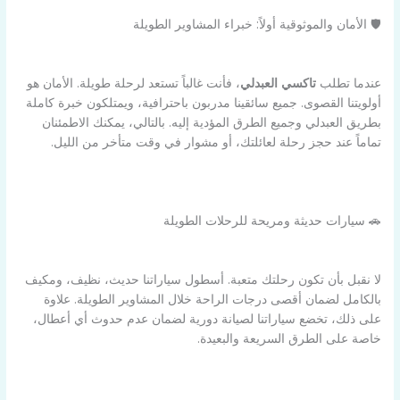
🛡️ الأمان والموثوقية أولاً: خبراء المشاوير الطويلة
عندما تطلب
تاكسي العبدلي
، فأنت غالباً تستعد لرحلة طويلة. الأمان هو
أولويتنا القصوى. جميع سائقينا مدربون باحترافية، ويمتلكون خبرة كاملة
بطريق العبدلي وجميع الطرق المؤدية إليه. بالتالي، يمكنك الاطمئنان
تماماً عند حجز رحلة لعائلتك، أو مشوار في وقت متأخر من الليل.
🚗 سيارات حديثة ومريحة للرحلات الطويلة
لا نقبل بأن تكون رحلتك متعبة. أسطول سياراتنا حديث، نظيف، ومكيف
بالكامل لضمان أقصى درجات الراحة خلال المشاوير الطويلة. علاوة
على ذلك، تخضع سياراتنا لصيانة دورية لضمان عدم حدوث أي أعطال،
خاصة على الطرق السريعة والبعيدة.