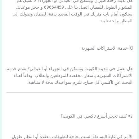
هل لديك رحلة طيران وتسكن في العبدلي أو الجهراء؟ لا تشيل هم
المشوار الطويل للمطار. اتصل بنا على 69654459 واحجز موعدك.
سنكون أمام باب منزلك في الوقت المحدد بدقة، لضمان وصولك إلى
المطار براحة تامة.
🗓️ خدمة الاشتراكات الشهرية
هل تعمل في مدينة الكويت وتسكن في الجهراء أو العبدلي؟ نقدم خدمة
الاشتراكات الشهرية بأسعار مخفضة للموظفين والطلاب. وداعاً لعناء
البحث عن
تاكسي
كل صباح. نلتزم بمواعيدك بدقة لا متناهية.
📲 كيف تحجز أسرع تاكسي في الكويت؟
الأمر في غاية البساطة! لست بحاجة لتطبيقات معقدة أو انتظار طويل