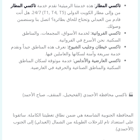
تاكسي المطار
:
هذه خدمتنا الرميثية! نقدم خدمة
تاكسي المطار
من وإلى مطار الكويت الدولي (T1, T4, T5) 24/7. هل أنت
قادم من العبدلي وتحتاج للحاق بطائرة؟ اتصل بنا وسنضمن
وصولك.
تاكسي الفروانية:
لخدمة الأسواق، المجمعات، والمناطق
السكنية. نحن الأسرع في الفروانية.
تاكسي خيطان وجليب الشيوخ:
نعرف هذه المناطق جيداً ونقدم
خدمة سريعة وآمنة لسكانها والعاملين فيها.
تاكسي العارضية والأندلس:
خدمة موثوقة لسكان المناطق
السكنية والمناطق الصناعية والحرفية في العارضية.
🏭 تاكسي محافظة الأحمدي (الفحيحيل، المنقف، صباح الأحمد)
المحافظة الجنوبية الشاسعة هي ضمن نطاق تغطيتنا الكاملة. سائقونا
على استعداد تام للرحلات الطويلة من الشمال (العبدلي) إلى الجنوب
(الأحمدي).