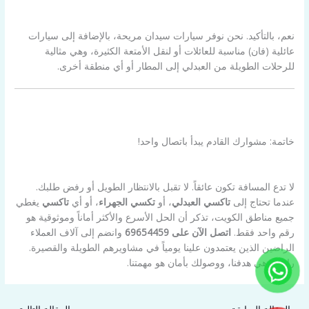
نعم، بالتأكيد. نحن نوفر سيارات سيدان مريحة، بالإضافة إلى سيارات
عائلية (فان) مناسبة للعائلات أو لنقل الأمتعة الكثيرة، وهي مثالية
للرحلات الطويلة من العبدلي إلى المطار أو أي منطقة أخرى.
خاتمة: مشوارك القادم يبدأ باتصال واحد!
لا تدع المسافة تكون عائقاً. لا تقبل بالانتظار الطويل أو رفض طلبك.
عندما تحتاج إلى
تاكسي العبدلي
، أو
تكسي الجهراء
، أو أي
تاكسي
يغطي
جميع مناطق الكويت، تذكر أن الحل الأسرع والأكثر أماناً وموثوقية هو
رقم واحد فقط.
اتصل الآن على 69654459
وانضم إلى آلاف العملاء
الراضين الذين يعتمدون علينا يومياً في مشاويرهم الطويلة والقصيرة.
راحتك هي هدفنا، ووصولك بأمان هو مهمتنا.