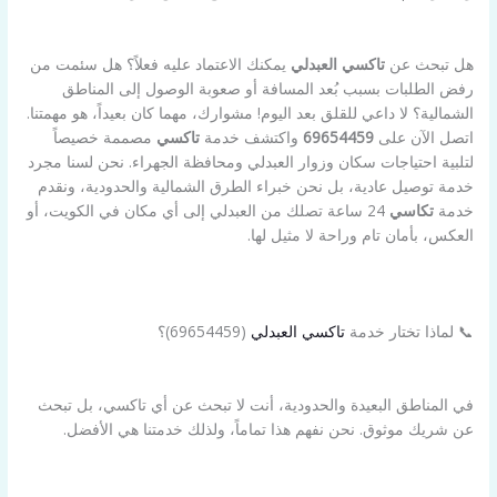
هل تبحث عن
تاكسي العبدلي
يمكنك الاعتماد عليه فعلاً؟ هل سئمت من
رفض الطلبات بسبب بُعد المسافة أو صعوبة الوصول إلى المناطق
الشمالية؟ لا داعي للقلق بعد اليوم! مشوارك، مهما كان بعيداً، هو مهمتنا.
اتصل الآن على
69654459
واكتشف خدمة
تاكسي
مصممة خصيصاً
لتلبية احتياجات سكان وزوار العبدلي ومحافظة الجهراء. نحن لسنا مجرد
خدمة توصيل عادية، بل نحن خبراء الطرق الشمالية والحدودية، ونقدم
خدمة
تكاسي
24 ساعة تصلك من العبدلي إلى أي مكان في الكويت، أو
العكس، بأمان تام وراحة لا مثيل لها.
📞 لماذا تختار خدمة
تاكسي العبدلي
(69654459)؟
في المناطق البعيدة والحدودية، أنت لا تبحث عن أي تاكسي، بل تبحث
عن شريك موثوق. نحن نفهم هذا تماماً، ولذلك خدمتنا هي الأفضل.