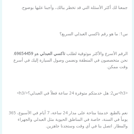
جمعنا لك أكثر الأسئلة التي قد تخطر ببالك، وأجبنا عليها بوضوح.
س1: ما هو رقم تاكسي العبدلي السريع؟
الرقم الأسرع والأكثر موثوقية لطلب
تاكسي العبدلي
هو
69654459
.
نحن متخصصون في المنطقة ونضمن وصول السيارة إليك في أسرع
وقت ممكن.
<h3>س2: هل خدمتكم متوفرة 24 ساعة فعلاً في العبدلي؟</h3>
نعم بالطبع. خدمتنا متاحة على مدار 24 ساعة، 7 أيام في الأسبوع، 365
يوماً في السنة، خاصة في المناطق الحيوية مثل العبدلي والجهراء
والمطار. اتصل بنا في أي وقت وستجدنا جاهزين.