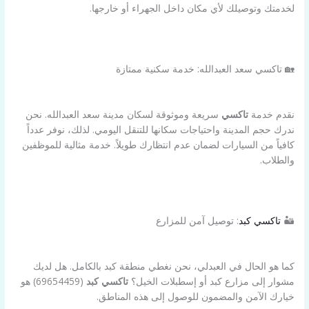
لخدمتك وتوصيلك لأي مكان داخل الجهراء أو خارجها.
🏡 تاكسي سعد العبدالله: خدمة سكنية ممتازة
نقدم خدمة
تاكسي
سريعة وموثوقة لسكان مدينة سعد العبدالله. نحن
ندرك حجم المدينة واحتياجات سكانها للتنقل اليومي. لذلك، نوفر عدداً
كافياً من السيارات لضمان عدم انتظارك طويلاً. خدمة مثالية للموظفين
والطلاب.
🏜️
تاكسي كبد
: توصيل آمن للمزارع
كما هو الحال في العبدلي، نحن نغطي منطقة كبد بالكامل. هل لديك
مشوار إلى مزارع كبد أو إسطبلات الخيل؟
تاكسي كبد
(69654459) هو
خيارك الآمن والمضمون للوصول إلى هذه المناطق.