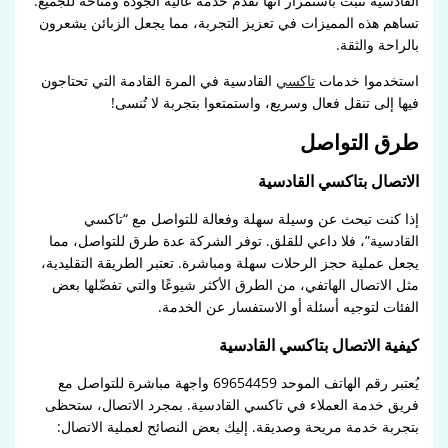
القادسية تثبت باستمرار أنها تقدم خدمة عالية الجودة ومتاحة للجميع.
تساهم هذه المميزات في تعزيز التجربة، مما يجعل الزبائن يشعرون
بالراحة والثقة.
استخدموا خدمات
تاكسي
القادسية في المرة القادمة التي تحتاجون
فيها إلى تنقل فعال وسريع، واستمتعوا بتجربة لا تُنسى!
طرق التواصل
الاتصال بتاكسي القادسية
إذا كنت تبحث عن وسيلة سهلة وفعالة للتواصل مع “تاكسي
القادسية”، فلا داعي للقلق. توفر الشركة عدة طرق للتواصل، مما
يجعل عملية حجز الرحلات سهلة ومباشرة. تعتبر الطريقة التقليدية،
مثل الاتصال الهاتفي، من الطرق الأكثر شيوعًا والتي تفضّلها بعض
الفئات لتوجيه أسئلة أو الاستفسار عن الخدمة.
كيفية الاتصال بتاكسي القادسية
يُعتبر رقم الهاتف الموحد 69654459 واجهة مباشرة للتواصل مع
فريق خدمة العملاء في تاكسي القادسية. بمجرد الاتصال، ستحظى
بتجربة خدمة مريحة وصديقة. إليك بعض النصائح لعملية الاتصال: