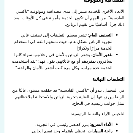
المصداقية والموثوقية
الأبعاد الأخرى للخدمة تشير إلى مدى مصداقية وموثوقية “تاكسي
القادسية”. من المهم أن تكون الخدمة مأمونة في كل الأوقات. يعد
ذلك جزءًا أساسيًا من تقييم الزبائن.
التصنيف العام
: تشير معظم التعليقات إلى تصنيف عالي
لتجربة الزبائن بشكل عام، حيث تمنحهم الثقة في استخدام
الخدمة مرارًا وتكرارًا.
تقدير الأمان
: يشعر الزبائن بالأمان في رحلاتهم، سواء كانوا
يسافرون بمفردهم أو مع عائلاتهم. يقول فهد: “لقد استخدمت
الخدمة عدة مرات، وكل مرة كنت أشعر بالأمان والراحة.”
التعليقات النهائية
في المجمل، يبدو أن “تاكسي القادسية” قد حققت مستوى عاليًا من
الرضا بين زبائنها. إن العناية بتجربة الزبائن والاستجابة لملاحظاتهم
تمثل جوانب رئيسية في النجاح.
لتلخيص الآراء والنقاط الرئيسية:
الأداء السريع
: يبرز كعنصر رئيسي في التجربة.
راحة السيارات
: تحظى باهتمام وجد تقييم إيجابي.