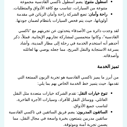
أسطول متنوع
: يضم أسطول تاكسي القادسية مجموعة
متنوعة من السيارات، تتناسب مع كافة الأذواق والمتطلبات.
راحة وأمان
: تضع الشركة راحة وأمان الزبائن في مقدمة
أولوياتها، حيث يتم فحص السيارات بانتظام لضمان جودتها.
لقد وجدت دائرة من الأصدقاء يتحدثون عن تجربتهم مع “تاكسي
القادسية”، وكانوا متحمسين لمشاركة تجاربهم الإيجابية. فمثلاً، ذكر
أحدهم أنه استخدم الخدمة في رحلة إلى مطار المدينة، وأشاد
بسرعة الاستجابة والنقل المريح، مما جعله يوصي بها لعائلته
وأصدقائه.
تميز الخدمة
من أبرز ما يميز تاكسي القادسية هو تجربة الزبون الممتعة التي
تقدمها. حيث يتميز خط الخدمة الخاص بهم بما يلي:
تنوع خيارات النقل
: تقدم الشركة خيارات متعددة مثل النقل
العائلي، ووسائل النقل للأفراد، وسيارات الأجرة الفاخرة،
لتناسب جميع الأذواق.
السائقون المدربون
: يضم فريق السائقين في تاكسي القادسية
سائقين مدربين يتمتعون بخبرة واسعة في مجال النقل، مما
يضمن تجربة آمنة وموثوقة.