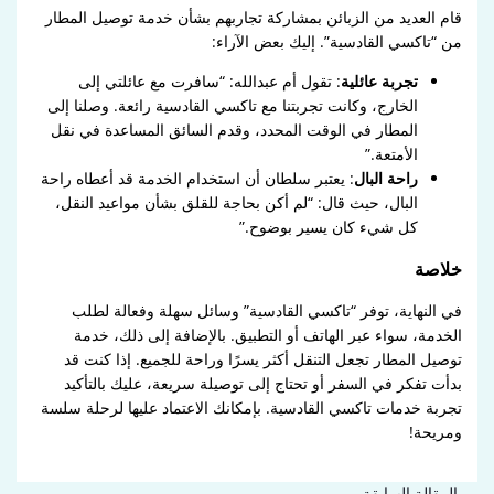
قام العديد من الزبائن بمشاركة تجاربهم بشأن خدمة توصيل المطار
من “تاكسي القادسية”. إليك بعض الآراء:
تجربة عائلية
: تقول أم عبدالله: “سافرت مع عائلتي إلى
الخارج، وكانت تجربتنا مع تاكسي القادسية رائعة. وصلنا إلى
المطار في الوقت المحدد، وقدم السائق المساعدة في نقل
الأمتعة.”
راحة البال
: يعتبر سلطان أن استخدام الخدمة قد أعطاه راحة
البال، حيث قال: “لم أكن بحاجة للقلق بشأن مواعيد النقل،
كل شيء كان يسير بوضوح.”
خلاصة
في النهاية، توفر “تاكسي القادسية” وسائل سهلة وفعالة لطلب
الخدمة، سواء عبر الهاتف أو التطبيق. بالإضافة إلى ذلك، خدمة
توصيل المطار تجعل التنقل أكثر يسرًا وراحة للجميع. إذا كنت قد
بدأت تفكر في السفر أو تحتاج إلى توصيلة سريعة، عليك بالتأكيد
تجربة خدمات تاكسي القادسية. بإمكانك الاعتماد عليها لرحلة سلسة
ومريحة!
→
المقالة السابقة