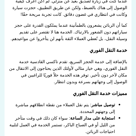
عندما كنت في زيارة لصديق بعيد عن منزلي. لم أكن أعرف كيفية
الوصول إلى هناك بالضبط، ولكن عن طريق التطبيق، حجزت سيارة
وكانت في انتظاري في غضون دقائق. كانت تجربة مريحة حقًا!
كما أن الزبائن يشعرون بالطمأنينة عندما يملكون القدرة على حجز
سياراتهم دون الشعور بالارتباك. الخدمة هنا لا تقتصر على تقديم
وسيلة النقل، بل تُعطي العملاء الثقة بأنهم لن يتأخروا عن مواعيدهم.
خدمة النقل الفوري
بالإضافة إلى خدمة الحجز السريع، تقدم تاكسي القادسية خدمة
النقل الفوري، وهي خيار مثالي لأولئك الذين يحتاجون إلى الانتقال من
مكان لآخر دون تأخير. توفر هذه الخدمة حلاً فوريًا للراغبين في
الوصول إلى وجهاتهم بسرعة وبدون انتظار.
مميزات خدمة النقل الفوري
توصيل مباشر
: يتم نقل العملاء من نقطة انطلاقهم مباشرة
إلى وجهتهم المحددة.
استجابة على مدار الساعة
: سواء كان ذلك في وقت متأخر
من الليل أو في الصباح الباكر، تستمر الخدمة في العمل لتلبية
احتياجات الزبائن.