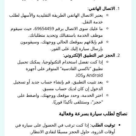
الاتصال الهاتفي
:
يعتبر الاتصال الهاتفي الطريقة التقليدية والأسهل لطلب
خدمة النقل.
ما عليك سوى الاتصال برقم 69654459، حيث سيقوم
موظف الخدمة باستقبالك وتحديد متطلباتك.
قم بإبلاغهم بموقعك الحالي ووجهتك، وسيقومون
بإرسال سيارة إليك على الفور.
الحجز عبر التطبيق الإلكتروني
:
إذا كنت تفضل استخدام التكنولوجيا، يمكنك تحميل
تطبيق “تاكسي القادسية” المتوفر على أجهزة
Android وiOS.
بعد تثبيت التطبيق، قم بإنشاء حساب جديد أو تسجيل
الدخول إن كان لديك حساب مسبق.
اختر الخدمة، وحدد موقعك ووجهتك، واضغط على
“حجز”، وستتلقى تأكيدًا فوريًا.
نصائح لطلب سيارة بسرعة وفعالية
توقيت الطلب
: إذا كنت ترغب في الحصول على سيارة في
أوقات الذروة، حاول الحجز مسبقًا لتفادي الانتظار.