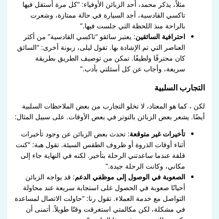
مثلاً، يذكر محمد، أحد الزبائن الأوفياء: “كل مرة أستقل فيها
تاكسي القادسية، أجد السيارة في حالة ممتازة، وشعرت
بالراحة منذ اللحظة التي جلست فيها.”
احترافية السائقين
: يعتبر سائقو “تاكسي القادسية” من أكثر
العناصر التي تم الإشادة بها. تقول ليلى، زبونة أخرى: “السائق
كان محترفًا ولطيفًا. تمكن من توصيف الطريق بطريقة
سريعة، وأجاب عن كل أسئلتي بأدب.”
التجارب السلبية
لكن ، كما هو المعتاد، لا تخلو التجارب من بعض الملاحظات السلبية
أيضًا. يشعر بعض الزبائن بالتوتر في بعض الأوقات. على سبيل المثال:
تأخيرات غير متوقعة
: تحدث بعض الزبائن عن وجود تأخيرات
أثناء أوقات الذروة أو ظروف الطقس السيئة. تقول هبة: “كنت
قلقة عندما ساعدتني الرحلة بتأخير. لكنه في النهاية جاء إلى
مكاني، وكانت الرحلة جيدة.”
الصعوبة في الوصول إلى موظفي الدعم
: قد يواجه الزبائن
أحيانًا صعوبة في الحصول على استجابة سريعة عند محاولة
التواصل مع خدمة العملاء. تقول رنا: “حاولت الاتصال لمساعدة
في مشكلة، لكن مكالمتي استغرقت وقتًا طويلاً. أتمنى أن