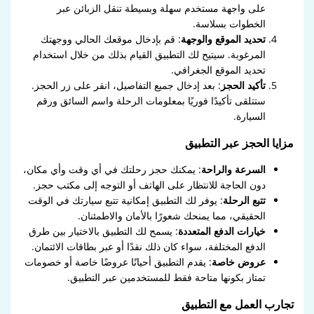
على واجهة مستخدم سهلة وبسيطة تنقل الزبائن عبر
الخطوات بسلاسة.
تحديد الموقع والوجهة
: قم بإدخال موقعك الحالي ووجهتك
المرغوبة. سيتيح لك التطبيق القيام بذلك من خلال استخدام
تحديد الموقع الجغرافي.
تأكيد الحجز
: بعد إدخال جميع التفاصيل، انقر على زر الحجز.
ستتلقى تأكيدًا فوريًا بمعلومات الرحلة واسم السائق ورقم
السيارة.
مزايا الحجز عبر التطبيق
السرعة والراحة
: يمكنك حجز رحلتك في أي وقت وأي مكان،
دون الحاجة للانتظار على الهاتف أو التوجه إلى مكتب حجز.
تتبع الرحلة
: يوفر لك التطبيق إمكانية تتبع سيارتك في الوقت
الحقيقي، مما يمنحك شعورًا بالأمان والاطمئنان.
خيارات الدفع المتعددة
: يسمح لك التطبيق بالاختيار بين طرق
الدفع المختلفة، سواء كان ذلك نقدًا أو عبر بطاقات الائتمان.
عروض خاصة
: يقدم التطبيق أحيانًا عروضًا خاصة أو خصومات
تمتاز بكونها متاحة فقط للمستخدمين عبر التطبيق.
تجارب العمل مع التطبيق