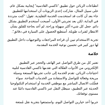
انطباعات الزبائن حول تطبيق “تاكسي القادسية” إيجابية بشكل عام.
على سبيل المثال، شاركت إحدى الزبونات أن استخدامها للتطبيق
جاء بعد أن كانت قد استخدمت الخدمة التقليدية. تقول: “كنت مترددة
في البداية، لكن بعد تجربتي الأولى، أصبحت أستخدم التطبيق بشكل
دائم. جعل كل شيء أكثر سهولة وراحة. لم أعد بحاجة للقلق بشأن
الانتظار لفترات طويلة. أستطيع الحصول على السيارة في دقائق”.
تجربة الاستخدام تبين أن قراءة المراجعات والتوجيهات داخل التطبيق
لها دور كبير في تحسين نوعية الخدمة المقدمة.
خلاصة
تعتبر كل من طرق التواصل عبر الهاتف والحجز عبر التطبيق
الإلكتروني من الأدوات الفعّالة التي تقدمها تاكسي القادسية لتلبية
احتياجات الزبائن. تقدم الخدمة إلى جانب تجربتها الممتعة وسيلة
مريحة وفعالة للتواصل والاستفادة من الخدمات المتاحة. سواء
فضَّلت الاتصال المباشر مع موظفي الخدمة أو استخدام التكنولوجيا
الحديثة عبر التطبيق، سيظل النقل عبر تاكسي القادسية دائمًا عند
مستوى توقعاتك.
جربوا أحد خيارين التواصل اليوم، واستمتعوا بتجربة نقل مُمتعة