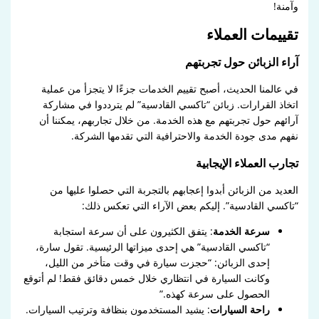
وآمنة!
تقييمات العملاء
آراء الزبائن حول تجربتهم
في عالمنا الحديث، أصبح تقييم الخدمات جزءًا لا يتجزأ من عملية
اتخاذ القرارات. زبائن “تاكسي القادسية” لم يترددوا في مشاركة
آرائهم حول تجربتهم مع هذه الخدمة. من خلال تجاربهم، يمكننا أن
نفهم مدى جودة الخدمة والاحترافية التي تقدمها الشركة.
تجارب العملاء الإيجابية
العديد من الزبائن أبدوا إعجابهم بالتجربة التي حصلوا عليها من
“تاكسي القادسية”. إليكم بعض الآراء التي تعكس ذلك:
سرعة الخدمة
: يتفق الكثيرون على أن سرعة استجابة
“تاكسي القادسية” هي إحدى ميزاتها الرئيسية. تقول سارة،
إحدى الزبائن: “حجزت سيارة في وقت متأخر من الليل،
وكانت السيارة في انتظاري خلال خمس دقائق فقط! لم أتوقع
الحصول على سرعة كهذه.”
راحة السيارات
: يشيد المستخدمون بنظافة وترتيب السيارات.