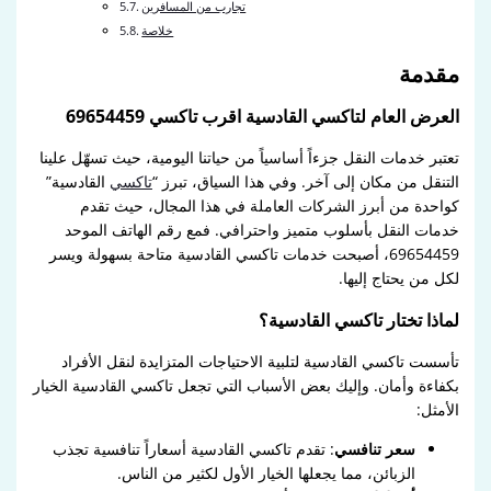
تجارب من المسافرين
خلاصة
مقدمة
العرض العام لتاكسي القادسية اقرب تاكسي 69654459
تعتبر خدمات النقل جزءاً أساسياً من حياتنا اليومية، حيث تسهّل علينا
التنقل من مكان إلى آخر. وفي هذا السياق، تبرز “
تاكسي
القادسية”
كواحدة من أبرز الشركات العاملة في هذا المجال، حيث تقدم
خدمات النقل بأسلوب متميز واحترافي. فمع رقم الهاتف الموحد
69654459، أصبحت خدمات تاكسي القادسية متاحة بسهولة ويسر
لكل من يحتاج إليها.
لماذا تختار تاكسي القادسية؟
تأسست تاكسي القادسية لتلبية الاحتياجات المتزايدة لنقل الأفراد
بكفاءة وأمان. وإليك بعض الأسباب التي تجعل تاكسي القادسية الخيار
الأمثل:
سعر تنافسي
: تقدم تاكسي القادسية أسعاراً تنافسية تجذب
الزبائن، مما يجعلها الخيار الأول لكثير من الناس.