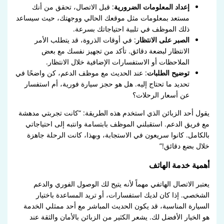
إعداد المعلومات الضرورية
: قبل الاتصال، تحقق من أنك
مستعد بمعلومات مثل موقعك الحالي ووجهتك، حيث سيساعد
ذلك الموظف في تلبية احتياجاتك بسرعة.
الصبر على الانتظار
: في أوقات الذروة، قد يتطلب الأمر
الانتظار لبضعة دقائق. تأكد من تجهيز نفسك مع بعض
الملاحظات أو الاستفسارات الإضافية خلال الانتظار.
توضيح الطلبات
: عند الحديث مع موظف الدعم، كن واضحًا في
تحديد ما تحتاج إليه. هل هو حجز سيارة فورية، أم استفسار
عن أسعار الرحلات؟
يقول أحد الزبائن الذي استخدم هذه الطريقة: “كانت تجربتي مدهشة
مع فريق الدعم. استقبلني الموظف بابتسامة وانتبه إلى احتياجاتي
بالكامل. كانوا سريعون في الاستجابة، وبهذا، كانت الرحلة جاهزة
خلال بضع دقائق!”
أهمية خدمة الهاتف
يعتبر الاتصال الهاتفي مهماً لأنه يتيح لك الوصول الفوري والدعم
الشخصي. إذا كان لديك استفسارات، أو تريد المساعدة باختيار
السيارة المناسبة، قد يكون الحديث المباشر مع أحد ممثلي الخدمة
هو الخيار الأفضل لك. يشعر الكثير من الزبائن بالأمان والثقة عند