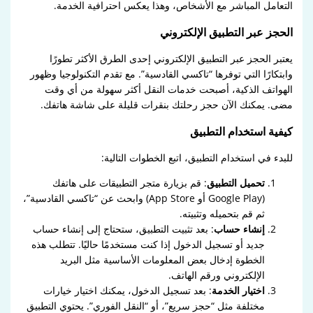
التعامل المباشر مع الأشخاص، وهذا يعكس احترافية الخدمة.
الحجز عبر التطبيق الإلكتروني
يعتبر الحجز عبر التطبيق الإلكتروني إحدى الطرق الأكثر تطورًا
وابتكارًا التي توفرها “تاكسي القادسية”. مع تقدم التكنولوجيا وظهور
الهواتف الذكية، أصبحت خدمات النقل أكثر سهولة من أي وقت
مضى. يمكنك الآن حجز رحلتك بنقرات قليلة على شاشة هاتفك.
كيفية استخدام التطبيق
للبدء في استخدام التطبيق، اتبع الخطوات التالية:
تحميل التطبيق
: قم بزيارة متجر التطبيقات على هاتفك
(Google Play أو App Store) وابحث عن “تاكسي القادسية”،
ثم قم بتحميله وتثبيته.
إنشاء حساب
: بعد تثبيت التطبيق، ستحتاج إلى إنشاء حساب
جديد أو تسجيل الدخول إذا كنت مستخدمًا حاليًا. تتطلب هذه
الخطوة إدخال بعض المعلومات الأساسية مثل البريد
الإلكتروني ورقم الهاتف.
اختيار الخدمة
: بعد تسجيل الدخول، يمكنك اختيار خيارات
مختلفة مثل “حجز سريع”، أو “النقل الفوري”. يحتوي التطبيق