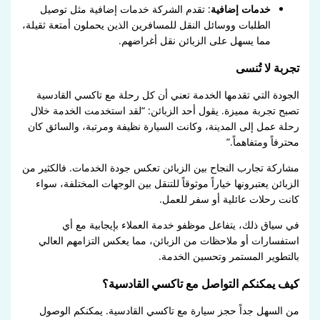
خدمات إضافية
: تقدم الشركة خدمات إضافية مثل توصيل
الطلبات ووسائل النقل للمسافرين الذين يحملون أمتعة ثقيلة،
مما يسهل على الزبائن نقل أغراضهم.
تجربة لا تُنسى
الجودة التي تقدمها الخدمة تعني أن كل رحلة مع تاكسي القادسية
تصبح تجربة مميزة. يقول أحد الزبائن: “لقد استخدمت الخدمة خلال
رحلة عمل إلى المدينة، وكانت السيارة نظيفة ومرتبة، والسائق كان
محترفاً ومتفاهماً.”
مشاركة تجارب النجاح بين الزبائن تعكس جودة الخدمات. فالكثير من
الزبائن يعتبرونها خياراً موثوقاً للتنقل بين الوجهات المختلفة، سواء
كانت رحلات عائلية أو سفر للعمل.
في سياق ذلك، يتفاعل موظفو خدمة العملاء بإيجابية مع أي
استفسارات أو ملاحظات من الزبائن، مما يعكس التزامهم العالي
بالتطوير المستمر وتحسين الخدمة.
كيف يمكنكم التواصل مع تاكسي القادسية؟
من السهل جداً حجز سيارة مع تاكسي القادسية. يمكنكم الوصول