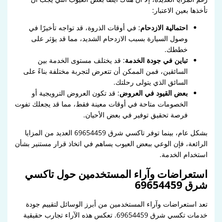
تأخذها بعين الاعتبار:
احتمالية الازدحام
: في أوقات الذروة، قد تواجه تأخيرًا في
وصول السيارة بسبب الازدحام الشديد، مما قد يؤثر على
خططك.
تباين في جودة الخدمة
: قد يختلف مستوى الخدمة بين
السائقين، فمن الممكن أن تتعرض لتجربة مختلفة بناءً على
السائق الذي يتولى رحلتك.
بعض القيود في العروض
: قد تكون العروض الترويجية أو
الخصومات متاحة في أوقات معينة فقط، مما قد يجعلك تفوت
فرصة تحقيق توفير في بعض الأحيان.
بشكل عام، بينما توفر تاكسي شرق 69654459 العديد من المزايا
الرائعة، فإن الوعي ببعض العيوب يساهم في اتخاذ قرار مستنير بشأن
استخدام الخدمة.
استعراضات وآراء المستخدمين حول تاكسي
شرق 69654459
تعد استعراضات وآراء المستخدمين من أبرز الوسائل لتقييم جودة
خدمات تكسي شرق 69654459. تعكس هذه الآراء تجارب حقيقية