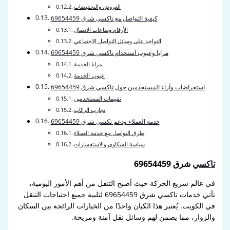
العروض والتخفيضات
كيفية التواصل مع تاكسي شرق 69654459
الأرقام وساعات الاتصال
التواجد على وسائل التواصل الاجتماعي
مزايا وعيوب استخدام تاكسي شرق 69654459
مزايا الخدمة
عيوب الخدمة
استعراضات وآراء المستخدمين حول تاكسي شرق 69654459
تقييمات المستخدمين
تجارب الركاب
خدمة العملاء ودعم تكسي شرق 69654459
طرق التواصل مع خدمة العملاء
سياسة الشكاوى والاستفسارات
تاكسي
شرق 69654459
في عالم سريع الحركة حيث أصبح التنقل من أهم الأمور اليومية،
تأتي خدمات تاكسي شرق 69654459 لتلبية جميع احتياجات التنقل
في الكويت. يُعتبر هذا الكيان واحدًا من الخيارات الرائجة بين السكان
والزوار، مما يضمن لهم وسائل نقل آمنة ومريحة.