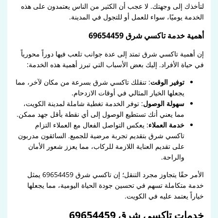
لتأخذك إلى وجهتك. لا عجب أن الكثير من الناس يعتمدون على هذه
الخدمة يوميًا، سواء للعمل أو للتجول في المدينة.
أهمية خدمة تاكسي شرق 69654459
إن أهمية تاكسي شرق تمتد إلى عدة جوانب تلعب فيها دوراً محورياً
في حياة الأفراد. إليك بعض الأسباب التي تبرز أهمية هذه الخدمة:
توفير الوقت
: تنقلك تاكسي شرق بسرعة من مكان لآخر، مما
يجعلها الخيار المثالي في أوقات الازدحام.
سهولة الوصول
: توفر الخدمة تغطية شاملة لمدينة الكويت،
مما يعني أنك تستطيع الوصول إلى أي نقطة بأقل جهد ممكن.
خدمة العملاء
: يعكس التواصل الفعال مع العملاء التزام
تاكسي شرق بتقديم تجربة مرضية للجميع. السائقون مدربون
على تقديم العناية اللازمة للركاب، مما يعزز شعور الأمان
والراحة.
الأمر حقًا يتجاوز مجرد التنقل؛ إن تاكسي شرق 69654459 يمثل
خدمة متكاملة تسهم في تحسين جودة الحياة اليومية، مما يجعلها
خياراً يعتمد عليه في الكويت.
خدمات تاكسي شرق 69654459