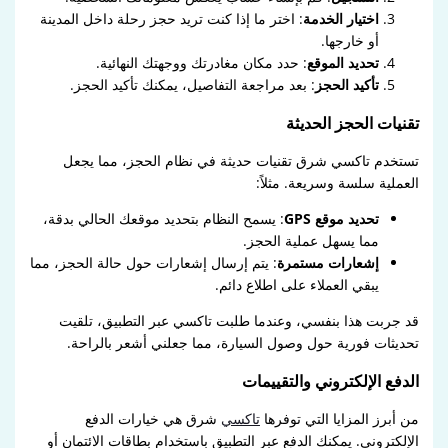
اختيار الخدمة
: اختر ما إذا كنت تريد حجز رحلة داخل المدينة
أو خارجها.
تحديد الموقع
: حدد مكان مغادرتك ووجهتك النهائية.
تأكيد الحجز
: بعد مراجعة التفاصيل، يمكنك تأكيد الحجز.
تقنيات الحجز الحديثة
تستخدم تاكسي شرق تقنيات حديثة في نظام الحجز، مما يجعل
العملية سلسة وسريعة. مثلاً:
تحديد موقع GPS
: يسمح النظام بتحديد موقعك الحالي بدقة،
مما يسهل عملية الحجز.
إشعارات مستمرة
: يتم إرسال إشعارات حول حالة الحجز، مما
يبقي العملاء على اطلاع دائم.
قد جربت هذا بنفسي، وعندما طلبت تاكسي عبر التطبيق، تلقيت
تحديثات فورية حول وصول السيارة، مما جعلني أشعر بالراحة.
الدفع الإلكتروني والتقييمات
من أبرز المزايا التي توفرها
تاكسي
شرق هي خيارات الدفع
الإلكتروني. يمكنك الدفع عبر التطبيق باستخدام بطاقات الائتمان أو