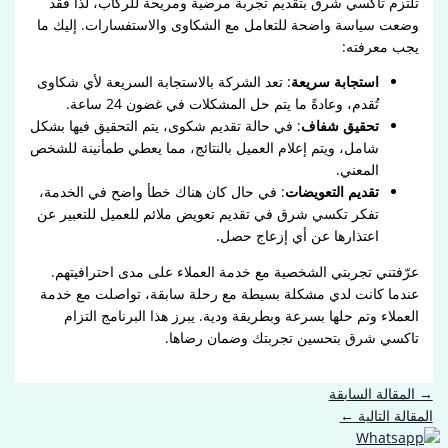
تلتزم تاكسي شرق بتقديم تجربة مرضية ومريحة للركاب، لذا فقد
وضعت سياسة واضحة للتعامل مع الشكاوى والاستفسارات. إليك ما
يجب معرفته:
استجابة سريعة
: تعد الشركة بالاستجابة السريعة لأي شكاوى
تُقدم، وعادةً ما يتم حل المشكلات في غضون 24 ساعة.
تحقيق شفاف
: في حالة تقديم شكوى، يتم التحقيق فيها بشكل
شامل، ويتم إعلام العميل بالنتائج، مما يعطي طمأنينة للشخص
المعني.
تقديم التعويضات
: في حال كان هناك خطأ واضح في الخدمة،
تفكر تكسي شرق في تقديم تعويض ملائم للعميل للتعبير عن
اعتذارها عن أي إزعاج حصل.
عرّفتني تجربتي الشخصية مع خدمة العملاء على مدى احترافيتهم.
عندما كانت لدي مشكلة بسيطة مع رحلة سابقة، تواصلت مع خدمة
العملاء وتم حلها بسرعة وبطريقة ودية. يبرز هذا البرنامج التزام
تاكسي شرق بتحسين تجربتك وضمان رضاها.
→
المقالة السابقة
المقالة التالية
←