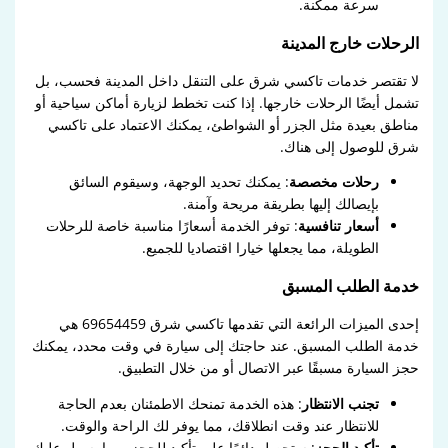
سرعة ممكنة.
الرحلات خارج المدينة
لا تقتصر خدمات تاكسي شرق على التنقل داخل المدينة فحسب، بل
تشمل أيضًا الرحلات خارجها. إذا كنت تخطط لزيارة أماكن سياحية أو
مناطق بعيدة مثل الجزر أو الشواطئ، يمكنك الاعتماد على تاكسي
شرق للوصول إلى هناك.
رحلات مخصصة
: يمكنك تحديد الوجهة، وسيقوم السائق
بإيصالك إليها بطريقة مريحة وآمنة.
أسعار تنافسية
: توفر الخدمة أسعارًا مناسبة خاصة للرحلات
الطويلة، مما يجعلها خيارا اقتصاديا للجميع.
خدمة الطلب المسبق
إحدى الميزات الرائعة التي تقدمها تاكسي شرق 69654459 هي
خدمة الطلب المسبق. عند حاجتك إلى سيارة في وقت محدد، يمكنك
حجز السيارة مسبقًا عبر الاتصال أو من خلال التطبيق.
تجنب الانتظار
: هذه الخدمة تمنحك الاطمئنان بعدم الحاجة
للانتظار عند وقت انطلاقك، مما يوفر لك الراحة والوقت.
تأكيد الحجز
: ستحصل دائمًا على تأكيد للحجز، مما يسهل عليك