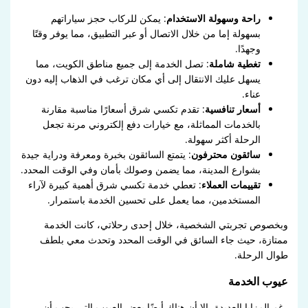
راحة وسهولة الاستخدام
: يمكن للركاب حجز سياراتهم
بسهولة إما من خلال الاتصال أو عبر التطبيق، مما يوفر وقتًا
وجهدًا.
تغطية شاملة
: تصل الخدمة إلى جميع مناطق الكويت، مما
يسهل عليك الانتقال إلى أي مكان ترغب في الذهاب إليه دون
عناء.
أسعار تنافسية
: تقدم تكسي شرق أسعارًا مناسبة مقارنة
بالخدمات المماثلة، مع خيارات دفع إلكتروني مرنة تجعل
الرحلة أكثر سهولة.
سائقون محترفون
: يتمتع السائقون بخبرة ومعرفة ودراية جيدة
بشوارع المدينة، مما يضمن وصولك بأمان وفي الوقت المحدد.
تقييمات العملاء
: تعطي خدمة تكسي شرق أهمية كبيرة لآراء
المستخدمين، مما يعمل على تحسين الخدمة باستمرار.
وبخصوص تجربتي الشخصية، خلال إحدى رحلاتي، كانت الخدمة
ممتازة، حيث جاء السائق في الوقت المحدد وتحدث معي بلطف
طوال الرحلة.
عيوب الخدمة
رغم المزايا العديدة، إلا أن هناك أيضًا بعض العيوب التي يجب أن