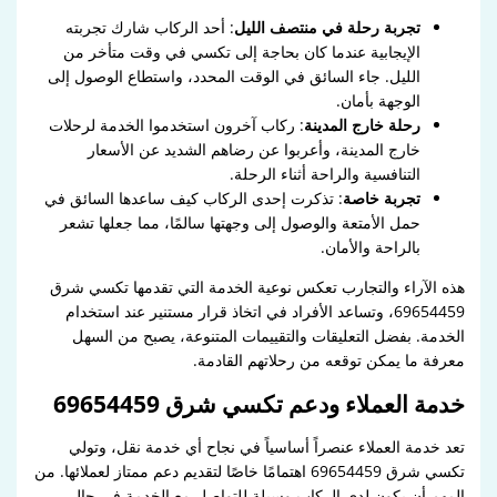
تجربة رحلة في منتصف الليل
: أحد الركاب شارك تجربته
الإيجابية عندما كان بحاجة إلى تكسي في وقت متأخر من
الليل. جاء السائق في الوقت المحدد، واستطاع الوصول إلى
الوجهة بأمان.
رحلة خارج المدينة
: ركاب آخرون استخدموا الخدمة لرحلات
خارج المدينة، وأعربوا عن رضاهم الشديد عن الأسعار
التنافسية والراحة أثناء الرحلة.
تجربة خاصة
: تذكرت إحدى الركاب كيف ساعدها السائق في
حمل الأمتعة والوصول إلى وجهتها سالمًا، مما جعلها تشعر
بالراحة والأمان.
هذه الآراء والتجارب تعكس نوعية الخدمة التي تقدمها تكسي شرق
69654459، وتساعد الأفراد في اتخاذ قرار مستنير عند استخدام
الخدمة. بفضل التعليقات والتقييمات المتنوعة، يصبح من السهل
معرفة ما يمكن توقعه من رحلاتهم القادمة.
خدمة العملاء ودعم تكسي شرق 69654459
تعد خدمة العملاء عنصراً أساسياً في نجاح أي خدمة نقل، وتولي
تكسي شرق 69654459 اهتمامًا خاصًا لتقديم دعم ممتاز لعملائها. من
المهم أن يكون لدى الركاب وسيلة للتواصل مع الخدمة في حال