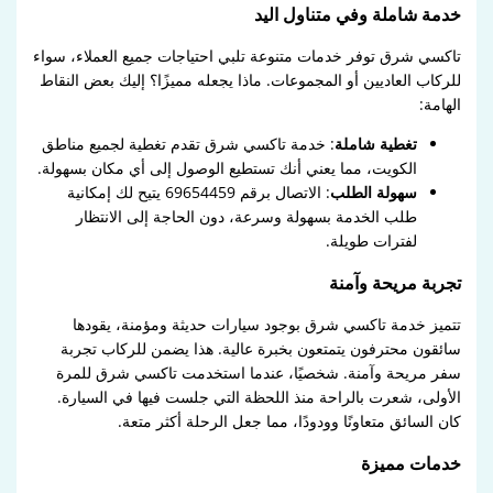
خدمة شاملة وفي متناول اليد
تاكسي شرق توفر خدمات متنوعة تلبي احتياجات جميع العملاء، سواء
للركاب العاديين أو المجموعات. ماذا يجعله مميزًا؟ إليك بعض النقاط
الهامة:
تغطية شاملة
: خدمة تاكسي شرق تقدم تغطية لجميع مناطق
الكويت، مما يعني أنك تستطيع الوصول إلى أي مكان بسهولة.
سهولة الطلب
: الاتصال برقم 69654459 يتيح لك إمكانية
طلب الخدمة بسهولة وسرعة، دون الحاجة إلى الانتظار
لفترات طويلة.
تجربة مريحة وآمنة
تتميز خدمة تاكسي شرق بوجود سيارات حديثة ومؤمنة، يقودها
سائقون محترفون يتمتعون بخبرة عالية. هذا يضمن للركاب تجربة
سفر مريحة وآمنة. شخصيًا، عندما استخدمت تاكسي شرق للمرة
الأولى، شعرت بالراحة منذ اللحظة التي جلست فيها في السيارة.
كان السائق متعاونًا وودودًا، مما جعل الرحلة أكثر متعة.
خدمات مميزة