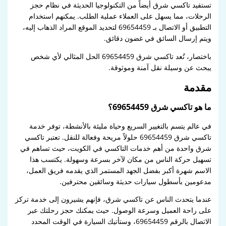
تستفيد تاكسي شرق أيضاً من التكنولوجيا الحديثة في نظام حجز
الرحلات، مما يسهل على العملاء عملية الطلب. يمكنهم استخدام
التطبيق أو الاتصال بـ 69654459 لتحديد الموقع المراد الذهاب إليه،
ويتم إرسال السائق في غضون دقائق.
باختصار، تُعد تاكسي شرق 69654459 الحل المثالي لأي شخص
يبحث عن وسيلة نقل آمنة وموثوقة.
مقدمة
ما هو تاكسي شرق 69654459؟
في عالم يتسم بالتغيير السريع وحياة مليئة بالأنشطة، توفر خدمة
تاكسي شرق 69654459 حلولاً مريحة وفعالة للنقل. تعتبر تاكسي
شرق واحدة من أهم خدمات التاكسي في الكويت، حيث تساهم في
تسهيل حركة الناس من مكان لآخر بسرعة وسهولة. يكتسب هذا
الاسم شهرة أكبر بفضل الجهد المستمر الذي يقدمه فريق العمل،
مدعومين بأسطول سيارات حديثة وسائقين محترفين.
عندما يتحدث الناس عن تاكسي شرق، فإنهم يشيرون إلى خدمة تركز
على راحة العميل وسرعة الوصول. حيث يمكنك حجز رحلتك عبر
الاتصال بالرقم 69654459، وستأتيك السيارة في الوقت المحدد