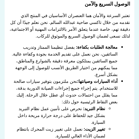
الوصول السريع والآمن
تعتبر السرعة والأمان هما العنصران الأساسيان في المنتج الذي
نقدمه من خلال تاكسي ضاحية عبدالله السالم. نحن نعلم جيدًا أن كل
دقيقة تهم، خاصة عندما يتعلق الأمر بالالتزامات المهنية أو الاجتماعية،
لذلك نسعى لضمان الوصول السريع والموثوق للركاب.
معالجة الطلبات بكفاءة:
بفضل تنظيمنا الممتاز وتدريب
السائقين، نحن نعمل على تقديم الخدمة بجودة وكفاءة عالية.
جميع السائقين يمتلكون معرفة دقيقة بالشوارع والمناطق،
مما يمكنهم من اختيار الطريق الأنسب للوصول إلى الوجهة
بشكل أسرع.
أداء السيارات وصيانتها:
نحن ملتزمون بتوفير سيارات صالحة
للاستخدام. يتم إجراء جميع إجراءات الصيانة الدورية بدقة،
مما يقلل من احتمالات حدوث أي عطل خلال الرحلة. إليك
بعض النقاط الرئيسية حول ذلك:
نظام التبريد:
نحرص على تأمين عمل نظام التبريد
بشكل جيد للحفاظ على درجة حرارة مريحة داخل
السيارة.
تغيير الزيت:
نعمل على تغيير زيت المحرك بانتظام
لضمان الأداء العالي للسيارة.