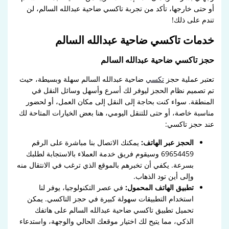
أو حتى خارجها، تأكد من تجربة تاكسي ضاحية عبدالله السالم، لن
تندم على ذلك!
خدمات تاكسي ضاحية عبدالله السالم
حجز تاكسي ضاحية عبدالله السالم
تعتبر عملية حجز
تكسي
ضاحية عبدالله السالم سهلة وبسيطة، حيث
تم تصميم نظام الحجز ليوفر لك أسرع وأسهل وسائل النقل في
المنطقة. سواء كنت بحاجة إلى النقل إلى مكان العمل، أو لحضور
مناسبة خاصة، أو حتى للتنقل اليومي، هنا بعض الخيارات المتاحة لك
عند حجز تاكسي:
الحجز عبر الهاتف:
يمكنك الاتصال بنا مباشرة على الرقم
69654459 وسيقوم فريق خدمة العملاء بالاستجابة لطلبك
بسرعة. يكفي أن تخبرهم بالموقع الذي ترغب في الانتقال منه
وإلى أين تود الذهاب.
تطبيق الهاتف المحمول:
في عصر التكنولوجيا، يوفر لنا
استخدام التطبيقات سهولة كبيرة في حجز التاكسي. يمكن
تحميل تطبيق تاكسي ضاحية عبدالله السالم على هاتفك
الذكي، مما يتيح لك اختيار موقعك الحالي والوجهة، واستدعاء