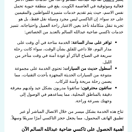
فعالية وموثوقية في العاصمة الكويت. يقع في منطقة حيوية تحمل
نفس الاسم، حيث يتم تقديم خدمات متميزة للمواطنين والمقيمين
على حد سواء. إن التاكسي ليس مجرد وسيلة نقل فقط، بل هو
تجربة تنقل متكاملة تأخذ بعين الاعتبار راحة العميل واحتياجاته. تتميز
خدمات تاكسي ضاحية عبدالله السالم بالعديد من الخصائص:
توافر على مدار الساعة:
الخدمة متاحة في أي وقت على
مدار اليوم، فلا داعي للقلق بشأن الوقت، سواء كانت رحلة
سريعة في الصباح الباكر أو عودة آمنة في وقت متأخر من
الليل.
أسطول حديث من السيارات:
تحتوي الخدمة على مجموعة
متنوعة من السيارات الحديثة المجهزة بأحدث التقنيات، مما
يضمن رحلة مريحة وآمنة للركاب.
سائقون محترفون:
سائقونا مدربون بشكل جيد ولديهم معرفة
دقيقة بالمناطق المحلية، مما يساعدهم في الوصول إلى
وجهتك بسرعة وراحة.
تتاح هذه الخدمة بشكل ميسر من خلال الاتصال المباشر أو عبر
تطبيق الهاتف المحمول، مما يجعل حجز التاكسي أمرًا سريعًا وسهلاً.
أهمية الحصول على تاكسي ضاحية عبدالله السالم الآن