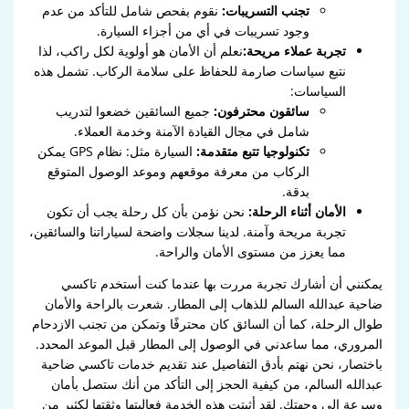
تجنب التسريبات:
نقوم بفحص شامل للتأكد من عدم
وجود تسريبات في أي من أجزاء السيارة.
تجربة عملاء مريحة:
نعلم أن الأمان هو أولوية لكل راكب، لذا
نتبع سياسات صارمة للحفاظ على سلامة الركاب. تشمل هذه
السياسات:
سائقون محترفون:
جميع السائقين خضعوا لتدريب
شامل في مجال القيادة الآمنة وخدمة العملاء.
تكنولوجيا تتبع متقدمة:
السيارة مثل: نظام GPS يمكن
الركاب من معرفة موقعهم وموعد الوصول المتوقع
بدقة.
الأمان أثناء الرحلة:
نحن نؤمن بأن كل رحلة يجب أن تكون
تجربة مريحة وآمنة. لدينا سجلات واضحة لسياراتنا والسائقين،
مما يعزز من مستوى الأمان والراحة.
يمكنني أن أشارك تجربة مررت بها عندما كنت أستخدم تاكسي
ضاحية عبدالله السالم للذهاب إلى المطار. شعرت بالراحة والأمان
طوال الرحلة، كما أن السائق كان محترفًا وتمكن من تجنب الازدحام
المروري، مما ساعدني في الوصول إلى المطار قبل الموعد المحدد.
باختصار، نحن نهتم بأدق التفاصيل عند تقديم خدمات تاكسي ضاحية
عبدالله السالم، من كيفية الحجز إلى التأكد من أنك ستصل بأمان
وسرعة إلى وجهتك. لقد أثبتت هذه الخدمة فعاليتها وثقتها لكثير من