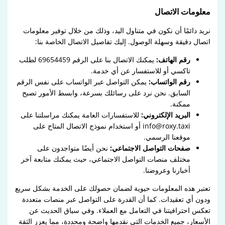
معلومات الاتصال
نريد دائمًا أن نكون في متناول اليد، وذلك من خلال توفير معلومات
اتصال دقيقة وسهلة الوصول. إليك تفاصيل الاتصال الخاصة بنا:
رقم الهاتف:
يمكنك الاتصال بنا على الرقم 69654459 لطلب
تاكسي أو للاستفسار عن أي خدمة.
رقم الواتساب:
يمكن التواصل عبر الواتساب على نفس الرقم
السابق. نحن نرد على رسائلك بسرعة، وابسط الأمور تصبح
ممكنة.
البريد الإلكتروني:
للاستفسارات العامة يمكنك مراسلتنا على
info@roxy.taxi أو استخدام نموذج الاتصال المتاح على
موقعنا الرسمي.
صفحات التواصل الاجتماعي:
نحن أيضًا متواجدون على
مختلف منصات التواصل الاجتماعي، حيث يمكنك متابعة آخر
أخبارنا وعروضنا.
تعتبر هذه المعلومات حيوية لضمان حصولك على الخدمة بشكل سريع
ودون أي تعقيدات. كما أن القدرة على التواصل عبر منصات متعددة
تعكس احترافيتنا في التعامل مع العملاء. وفي سياق الحديث عن
الأسعار، جميع الخدمات التي نقدمها واضحة ومحددة، مما يعزز الثقة