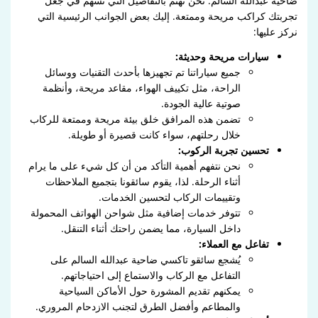
ضاحية عبدالله السالم. نحن نهتم بالتفاصيل التي تسهم في جعل
تجربتك كراكب مريحة وممتعة. إليك بعض الجوانب الرئيسية التي
نركز عليها:
سيارات مريحة وحديثة:
جميع سياراتنا تم تجهيزها بأحدث التقنيات ووسائل
الراحة، مثل تكييف الهواء، مقاعد مريحة، وأنظمة
صوتية عالية الجودة.
تضمن هذه المرافق خلق بيئة مريحة وممتعة للركاب
خلال رحلتهم، سواء كانت قصيرة أو طويلة.
تحسين تجربة الركوب:
نحن نتفهم أهمية التأكد من أن كل شيء على ما يرام
أثناء الرحلة. لذا، يقوم سائقونا بتجميع الملاحظات
وتقييمات الركاب لتحسين الخدمات.
تتوفر خدمات إضافية مثل شواحن الهواتف المحمولة
داخل السيارة، مما يضمن راحتك أثناء التنقل.
تفاعل مع العملاء:
يُشجع سائقو تاكسي ضاحية عبدالله السالم على
التفاعل مع الركاب والاستماع إلى احتياجاتهم.
يمكنهم تقديم المشورة حول الأماكن السياحية
والمطاعم وأفضل الطرق لتجنب الازدحام المروري.