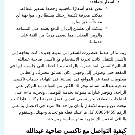
أسعار شفافة:
نحن نقدم أسعارًا تنافسية وخطط تسعير شفافة.
يمكنك معرفة تكلفة رحلتك مسبقًا دون مواجهة أي
مفاجآت غير سارة.
يمكنك أن تطمئن إلى أن الدفع يعتمد على المسافة
والزمن الفعلي، مما يضفي مزيدًا من الثقة على
خدماتنا.
ربما تذكر عندما اضطررت للسفر إلى مدينة جديدة، كنت بحاجة إلى
تاكسي للتنقل. كانت تجربة الاستخدام مع تاكسي ضاحية عبدالله
السالم لا تُنسى. لقد شعرت بالراحة منذ اللحظة التي جلست فيها في
المقعد حتى وصولي إلى وجهتي. كان السائق محترفًا، وأعطاني
معلومات قيمة عن المواقع في المدينة. في النهاية، خدمات تاكسي
ضاحية عبدالله السالم توفر لك الكثير من الفوائد. مع التركيز على
الراحة، وتوفير خيارات متنوعة لخدمة التوصيل، وتجربة قاءم على
احتياجات العملاء، نحن نسعى لتقديم أفضل تجربة للركاب. فإذا كنت
تبحث عن وسيلة للانتقال بأمان وراحة, فلا تتردد في الاتصال بنا على
الرقم 69654459. كل ما عليك فعله هو تحديد وجهتك، وسنقوم
بالباقي لنضمن لك تجربة سفر سلسة ومريحة.
كيفية التواصل مع تاكسي ضاحية عبدالله