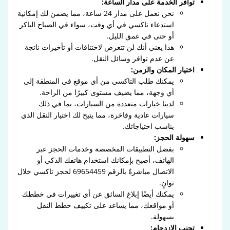
توافر الخدمة على مدار الساعة:
نحن نعمل على مدار 24 ساعة، مما يضمن لك إمكانية
استدعاء تاكسي في أي وقت، سواء في الصباح الباكر
أو حتى في عمق الليل.
هذا يعني أنك لن تتعرض لاختناقات أو تأخيرات ناتجة
عن عدم توافر وسائل النقل.
اختيار المكان والزمن:
يمكنك طلب التاكسي من أي موقع في المنطقة إلى
أي وجهة، مما يضيف مستوى كبيرًا من الراحة.
لدينا خيارات متعددة من السيارات، بما في ذلك
سيارات عادية وفاخرة، مما يتيح لك اختيار النقل الذي
يناسب احتياجاتك.
سهولة الحجز:
بفضل التطبيقات المخصصة وخدمات الحجز عبر
الهاتف، أصبح بإمكانك استخدام هاتفك الذكي أو
الاتصال مباشرةً بالرقم 69654459 لحجز تاكسي خلال
ثوانٍ.
يمكنك أيضًا إبلاغ السائق عن أي تغييرات في خططك
أو مواقعك، مما يساعد على تكييف خطط النقل
بسهولة.
تجنب الازدحام: