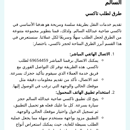
السالم
طرق لطلب تاكسي
تقديم خدمات النقل بطريقة سلسة ومريحة هو هدفنا الأساسي في
تاكسي ضاحية عبدالله السالم. ولذلك، قمنا بتطوير مجموعة متنوعة
من الطرق لجعل الطلب سهلًا وسريعًا لكل عملائنا. سنستعرض في
هذا القسم أبرز الطرق المتاحة لحجز تاكسي، باختصار:
الاتصال الهاتفي المباشر:
يمكنك الاتصال برقمنا المباشر 69654459 لطلب
تاكسي. هذه الطريقة توفر لك التواصل الفوري مع
فريق خدمة العملاء الذي سيقوم بتأكيد حجزك بسرعة.
عند الاتصال، تأكد من تقديم معلومات دقيقة مثل
موقعك الحالي والوجهة التي ترغب في الوصول إليها.
استخدام تطبيق الهاتف المحمول:
يتيح لك تطبيق تاكسي ضاحية عبدالله السالم حجز
سيارة بسرعة. كل ما عليك فعله هو تحميل التطبيق،
ثم تسجيل الدخول واختيار موقعك الحالي والوجهة.
التطبيق مزود بواجهة مستخدم سهلة مما يجعل عملية
الطلب بسيطة للغاية، حيث يمكنك استعراض أنواع