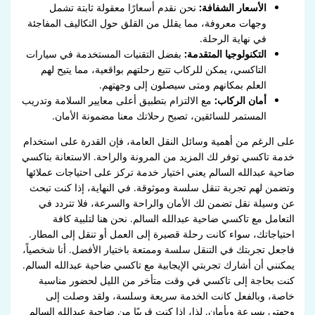
الأسعار الشفافة:
نحن نقدم أسعارًا معقولة ثابتة تشمل
وجهات معروفة، مما يقلل من القلق حول التكاليف المفاجئة
في نهاية الرحلة.
التكنولوجيا المتقدمة:
بفضل التقنيات المستخدمة في سيارات
التاكسي، يمكن للركاب تتبع رحلتهم بواقعية، مما يتيح لهم
العلم بمكانهم ومتى سيصلون إلى وجهتهم.
أمان الركاب:
مع الالتزام بتطبيق أعلى معايير السلامة وتدريب
المستمر للسائقين، تصبح رحلاتك معنا مضمونة الأمان.
على الرغم من أهمية وسائل النقل العامة، فإن القدرة على استخدام
خدمة تاكسي توفر لك المزيد من المرونة والراحة. الاستعانة بتاكسي
ضاحية عبدالله السالم يعني اختيار خدمة تركز على احتياجات عملائها
وتضمن لهم تجربة تنقل سلسة وموثوقة. في النهاية، إذا كنت تبحث
عن وسيلة نقل تضمن لك الأمان والراحة والسرعة، فلا تتردد في
التعامل مع تاكسي ضاحية عبدالله السالم. نحن هنا لتلبية كافة
احتياجاتك، سواء كانت رحلة قصيرة إلى العمل أو تنقل إلى المطار.
فاجعل تجربتك في التنقل سلسة وممتعة باختيار الأفضل. أنا شخصياً،
يمكنني أن أشارك تجربتي الإيجابية مع تاكسي ضاحية عبدالله السالم.
كنت بحاجة إلى تاكسي في وقت متأخر من الليل لحضور مناسبة
خاصة، وبالفعل كانت الخدمة سريعة وسلسة، ولقد وصلت إلى
وجهتي بسرعة وبأمان. لذا، إذا كنت قريبًا من ضاحية عبدالله السالم