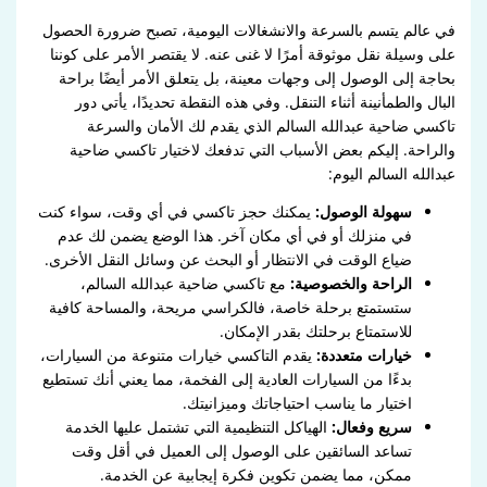
في عالم يتسم بالسرعة والانشغالات اليومية، تصبح ضرورة الحصول
على وسيلة نقل موثوقة أمرًا لا غنى عنه. لا يقتصر الأمر على كوننا
بحاجة إلى الوصول إلى وجهات معينة، بل يتعلق الأمر أيضًا براحة
البال والطمأنينة أثناء التنقل. وفي هذه النقطة تحديدًا، يأتي دور
تاكسي ضاحية عبدالله السالم الذي يقدم لك الأمان والسرعة
والراحة. إليكم بعض الأسباب التي تدفعك لاختيار تاكسي ضاحية
عبدالله السالم اليوم:
سهولة الوصول:
يمكنك حجز تاكسي في أي وقت، سواء كنت
في منزلك أو في أي مكان آخر. هذا الوضع يضمن لك عدم
ضياع الوقت في الانتظار أو البحث عن وسائل النقل الأخرى.
الراحة والخصوصية:
مع تاكسي ضاحية عبدالله السالم،
ستستمتع برحلة خاصة، فالكراسي مريحة، والمساحة كافية
للاستمتاع برحلتك بقدر الإمكان.
خيارات متعددة:
يقدم التاكسي خيارات متنوعة من السيارات،
بدءًا من السيارات العادية إلى الفخمة، مما يعني أنك تستطيع
اختيار ما يناسب احتياجاتك وميزانيتك.
سريع وفعال:
الهياكل التنظيمية التي تشتمل عليها الخدمة
تساعد السائقين على الوصول إلى العميل في أقل وقت
ممكن، مما يضمن تكوين فكرة إيجابية عن الخدمة.