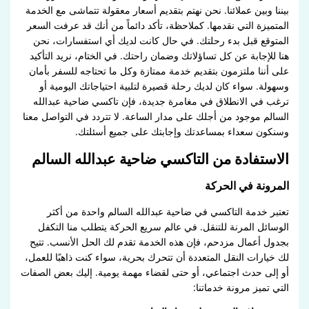
بيننا وبين عملائنا. نحن نهتم بتقديم أسعار معقولة تتماشى مع الخدمة
المتميزة التي نقدمها. كملاحظة، تأكد دائماً من أنك قد عرفت السعر
المتوقع قبل بدء رحلتك. في حال كانت لديك أي استفسارات، نحن
هنا للإجابة عن كل تساؤلاتك وضمان راحتك. في الختام، نريد التأكيد
على أننا ملتزمون بتقديم خدمة ممتازة وكل ما تحتاجه للسفر بأمان
وسهولة. سواء كان لديك رحلة قصيرة لتلبية احتياجاتك اليومية أو
ترغب في الانطلاق في مغامرة جديدة، فإن تاكسي ضاحية عبدالله
السالم موجود من أجلك على مدار الساعة. لا تتردد في التواصل معنا
وسنكون سعداء بمساعدتك وإجابتك على جميع أسئلتك.
الاستفادة من التاكسي ضاحية عبدالله السالم
المرونة في الحركة
تعتبر خدمة التاكسي في ضاحية عبدالله السالم واحدة من أكثر
الوسائل المرنة للتنقل. في عالم سريع الحركة يتطلب منا التكفل
بجدول أعمال مزدحم، فإن هذه الخدمة تقدم لك الحل الأنسب. تتيح
لك خيارات النقل المتعددة أن تتحرك بحرية، سواء كنت ذاهبًا للعمل،
أو إلى حدث اجتماعي، أو حتى لقضاء مهمة يومية. إليك بعض الصفات
التي تميز مرونة خدماتنا: