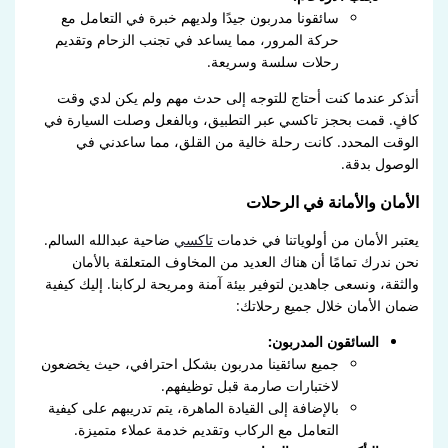
سائقونا مدربون جيدًا ولديهم خبرة في التعامل مع
حركة المرور، مما يساعد في تجنب الزحام وتقديم
رحلات سلسة وسريعة.
أتذكر عندما كنت أحتاج للتوجه إلى حدث مهم ولم يكن لدي وقت
كافٍ. قمت بحجز تاكسي عبر التطبيق، وبالفعل وصلت السيارة في
الوقت المحدد. كانت رحلة خالية من القلق، مما ساعدني في
الوصول بدقة.
الأمان والأمانة في الرحلات
يعتبر الأمان من أولوياتنا في خدمات
تاكسي
ضاحية عبدالله السالم.
نحن ندرك تمامًا أن هناك العديد من المخاوف المتعلقة بالأمان
والثقة، ونسعى جاهدين لتوفير بيئة آمنة ومريحة لركابنا. إليك كيفية
ضمان الأمان خلال جميع رحلاتك:
السائقون المدربون:
جميع سائقينا مدربون بشكل احترافي، حيث يخضعون
لاختبارات صارمة قبل توظيفهم.
بالإضافة إلى القيادة الماهرة، يتم تدريبهم على كيفية
التعامل مع الركاب وتقديم خدمة عملاء متميزة.