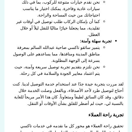
نحن نقدم خيارات متنوعة للركوب، بما في ذلك
سيارات عادية وفاخرة. يمكنك اختيار ما يناسب
احتياجاتك من حيث المساحة والراحة.
كما أن بإمكان الركاب طلب توصيل في أوقات غير
تقليدية، مما يجعلنا خيارًا مثاليًا للنقل ليلاً أو خلال
العطل.
تجربة سهلة وآمنة:
يتميز سائقو تاكسي ضاحية عبدالله السالم بمعرفة
مناطق المدينة ومنافذها، مما يساعدهم على الوصول
بسرعة إلى الوجهة المطلوبة.
نحن نلتزم بتقديم تجربة توصيل سريعة وآمنة، حيث
يتم اعتماد معايير الجودة والسلامة في كل رحلة.
لقد مررت بتجربة جيدة جدًا عند استخدام خدمة التوصيل لدينا. كنت
أحتاج لتوصيل طرد لأحد الأصدقاء، وبالفعل وصلت الخدمة خلال
دقائق، وقد كان السائق لطيفاً ومتعاوناً. كان هذا الأمر مريحاً للغاية
بالنسبة لي، حيث لم أضطر للقلق بشأن الأوقات أو التنقل.
تجربة راحة العملاء
تحقيق راحة العملاء هو محور كل ما نقدمه في خدمات تاكسي