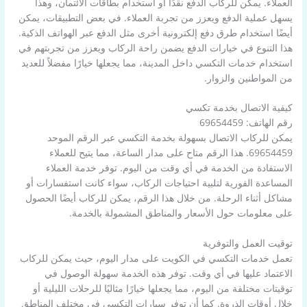
العملاء. يمكن للركاب الدفع نقدًا أو استخدام بطاقات الائتمان، وهذا
يسهل عملية الدفع ويعزز من تجربة العملاء. في بعض التطبيقات، يمكن
أيضًا استخدام طرق دفع إلكترونية أخرى مثل الدفع عبر الهواتف الذكية.
هذا التنوع في خيارات الدفع يضمن راحة الركاب ويعزز من تجربتهم في
استخدام خدمات التكسي داخل المدينة، مما يجعلها خيارًا مفضلاً للعديد
من المواطنين والزوار.
كيفية الاتصال بخدمة تكسي
رقم الهاتف: 69654459
يمكن للركاب الاتصال بسهولة بخدمة التكسي عبر الرقم الموحد
69654459. هذا الرقم متاح على مدار الساعة، مما يتيح للعملاء
الاستفادة من الخدمة في أي وقت من اليوم. توفر خدمة العملاء
المساعدة الفورية لتلبية احتياجات الركاب، سواء كانت استفسارات أو
مشاكل أثناء الرحلة. من خلال هذا الرقم، يمكن للركاب أيضًا الحصول
على معلومات حول الأسعار والمناطق المشمولة بالخدمة.
توقيت العمل والتوفرية
تعمل خدمات التكسي في الكويت على مدار اليوم، حيث يمكن للركاب
الاعتماد عليها في أي وقت. توفر هذه الخدمة سهولة الوصول في
توقيتات مختلفة من اليوم، مما يجعلها خيارًا مثاليًا للرحلات الليلية أو
خلال أوقات الذروة. كما أن توفر سيارات التكسي في مختلف المناطق