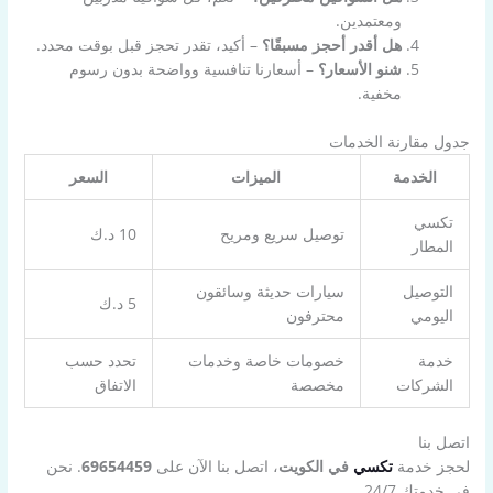
ومعتمدين.
هل أقدر أحجز مسبقًا؟
– أكيد، تقدر تحجز قبل بوقت محدد.
شنو الأسعار؟
– أسعارنا تنافسية وواضحة بدون رسوم
مخفية.
جدول مقارنة الخدمات
الخدمة
الميزات
السعر
تكسي
توصيل سريع ومريح
10 د.ك
المطار
التوصيل
سيارات حديثة وسائقون
5 د.ك
اليومي
محترفون
خدمة
خصومات خاصة وخدمات
تحدد حسب
الشركات
مخصصة
الاتفاق
اتصل بنا
لحجز خدمة
تكسي
في الكويت
، اتصل بنا الآن على
69654459
. نحن
في خدمتك 24/7.