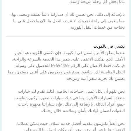
مما يجعل كل رحلة مريحة وآمنة.
بالإضافة إلى ذلك، نحن نضمن لك أن سياراتنا دائماً نظيفة ومعتنى بها،
مما يضيف إلى راحة تجربتك. لا تتردد، اتصل بنا الآن واحصل على ما
تحتاجه من خدمات النقل الفورية.
تكسي في بالكويت
عندما يتعلق الأمر بالتنقل في الكويت، فإن تكسي الكويت هو الخيار
الأمثل الذي يمكنك الاعتماد عليه. يتميز هذا الخدمة بالسرعة والراحة،
فيمكنك فقط الاتصال على الرقم 69654459 للحصول على وسيلة
النقل المناسبة لك. سائقونا محترفون ومدربون على أعلى مستوى، مما
يضمن لك تجربة سفر آمنة ومريحة.
نحن نفهم أن لكل عميل احتياجاته الخاصة، لذلك نقدم لك خيارات
متعددة لسيارات الأجرة، بما في ذلك سيارات صغيرة وكبيرة تناسب
جميع أفراد العائلة. بالإضافة إلى ذلك، فإن سياراتنا مجهزة بأحدث
التقنيات لضمان قيادتك بأمان وسلاسة خلال رحلتك.
نحن أيضاً ملتزمون بتقديم أفضل خدمة عملاء، حيث يمكن لعملائنا
الاعتماد علينا في أي وقت وفي أي مكان. اتصل بنا اليوم على