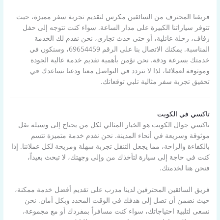
فريقنا المحترف من السائقين مكرس لتقديم تجربة سفر مميزة، حيث
تتوفر سياراتنا الكبيرة على مدار الساعة. سواء كنت تتوجه إلى حفل
زفاف، رحلة عائلية، أو حتى حدث تجاري، نحن نقدم لك الخدمة
المناسبة. يمكنك الاتصال بنا على الرقم 69654459، وسنكون في
خدمتك بسرعة ودقة. نحن نؤمن بأهمية تقديم خدمة عالية الجودة
وموثوقة لعملائنا، لذا لا تتردد في التواصل معنا ودعنا نساعدك في
تحقيق تجربة سفر مثالية تلبي توقعاتك.
تاكسي في الكويت
تاكسي جوال الكويت هو الخيار المثالي لكل من يحتاج إلى وسيلة نقل
موثوقة وسريعة في أنحاء المدينة. نحن نقدم خدمة متميزة تتسم
بالكفاءة والراحة، مما يجعل التنقل تجربة سهلة ومريحة لكل عملائنا. إذا
كنت في حاجة إلى سيارة لتأخذك من وإلى وجهتك، لا تبحث بعيداً،
فنحن هنا لخدمتك.
فريق السائقين المحترفين لدينا مدرب على تقديم أفضل خدمة ممكنة،
حيث نضمن أن تصل إلى هدفك في الوقت المحدد وبكل أمان. نحن
نسعى لتلبية احتياجاتك، سواء كنت مسافراً بمفردك أو مع مجموعة،