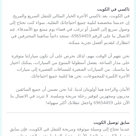
تاكسي في الكويت
في الكويت، يعد تاكسي الأجرة الخيار المثالي للتنقل السريع والمريح.
إن خدمتنا مخصصة لتلبية جميع احتياجاتك النقلية، سواء كنت تحتاج إلى
وصول سريع إلى العمل أو ترغب في قضاء يوم ممتع مع الأصدقاء. عند
الاتصال بنا على الرقم 69654459، ستجد دائماً سائقينا المحترفين في
انتظارك لتقديم أفضل تجربة ممكنة.
نحن نفهم أن الوقت مهم، لذلك نحرص على أن تكون سياراتنا متوفرة
على مدار الساعة. بفضل أسطولنا المتنوع من السيارات، يمكنك اختيار
ما يناسبك. من السيارات الصغيرة للمسافات القصيرة إلى سيارات
الأجرة الكبيرة للمجموعات، نحن هنا لتلبية جميع احتياجاتك.
الأمان والراحة هما أولويتان لدينا، لذا نحن نضمن أن جميع السائقين
مدربون ومجهزين لتوفير رحلة مريحة وسلسة. لا تتردد في الاتصال بنا
الآن على 69654459 واجعل تنقلاتك أكثر سهولة!
سايق توصيل الكويت
عندما تحتاج إلى وسيلة موثوقة ومريحة للتنقل في الكويت، فإن سايق
توصيل الكويت هو الخيار الأمثل. بفضل التزامنا بتقديم الخدمة ذات