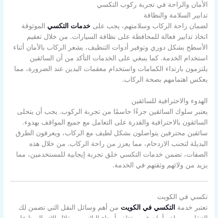
الأمان والراحة في تجربة ركوب التكسي
تدابير السلامة والنظافة
لضمان راحة الركاب وسلامتهم، يجب على
خدمات التكسي
الموثوقة
اتخاذ تدابير فعالة للمحافظة على نظافة السيارات. من خلال تعقيم
الأسطح بشكل دوري وتوفير أدوات التنظيف، يشعر الركاب بالأمان أثناء
استخدام الخدمة. كما ينبغي على الخدمات التأكد من أن السائقين
يلتزمون بارتداء الكمامات واستخدام معقمات اليدين عند الضرورة، مما
يعكس اهتمامهم بصحة الركاب.
الهدوء والاحترافية للسائقين
يعتبر سلوك السائقين جزءًا حاسمًا من تجربة الركوب. يجب أن يتحلى
السائقون بالاحترافية والقدرة على التعامل مع جميع المواقف بهدوء.
سائقين محترفين يتواصلون بشكل لطيف مع الركاب، ويعرفون الطرق
البديلة لتجنب الازدحام، مما يعزز من راحة الركاب. من خلال هذه
الصفات، تضمن خدمات التكسي خلق تجربة إيجابية للمستخدمين، مما
يزيد من ولائهم وثقتهم في الخدمة.
تكسي في الكويت
تعتبر خدمة
التكسي في الكويت
من أهم وسائل النقل التي تضمن لك
التنقل بسهولة وأمان في مختلف أرجاء البلاد. من خلال الاتصال بنا على