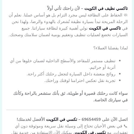
تاكسي نظيف في الكويت
– لأن راحتك تأتي أولاً
🧼 الحفاظ على النظافة ليس مجرد التزام بل هو أساس عملنا. نعلم أن
الرحلة المريحة تبدأ بسيارة نظيفة تُشعرك بالهدوء والرضا، ولهذا نحن
في
تاكسي في الكويت
نولي أهمية كبيرة لنظافة سياراتنا. جميع
السيارات تخضع لعمليات تنظيف وتعقيم يومية لضمان سلامتك وصحتك.
لماذا يفضلنا العملاء؟
تنظيف مستمر للمقاعد والأسطح الداخلية لضمان خلوها من أي
أتربة أو جراثيم.
روائح منعشة داخل السيارة لتجعل رحلتك أكثر راحة.
تجربة نقل تعكس احترامنا لوقتك وراحتك.
سواء كانت رحلتك قصيرة أو طويلة، ثق بأنك ستشعر بالراحة وكأنك
في سيارتك الخاصة.
اتصل الآن على 69654459 –
تكسي في الكويت
الأفضل لخدمتك!
📞 في بعض الأحيان تحتاج إلى وسيلة نقل سريعة وموثوقة دون أي
تعقيدات. مع
تكسي في الكويت
، يمكنك الآن الاستفادة من خدمة نقل