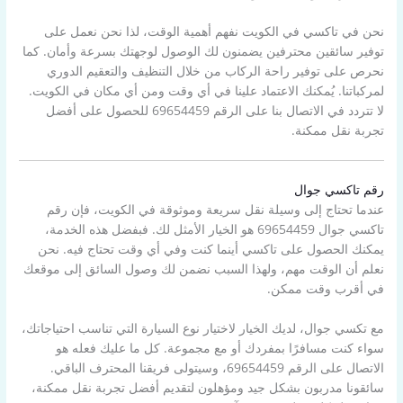
نحن في تاكسي في الكويت نفهم أهمية الوقت، لذا نحن نعمل على
توفير سائقين محترفين يضمنون لك الوصول لوجهتك بسرعة وأمان. كما
نحرص على توفير راحة الركاب من خلال التنظيف والتعقيم الدوري
لمركباتنا. يُمكنك الاعتماد علينا في أي وقت ومن أي مكان في الكويت.
لا تتردد في الاتصال بنا على الرقم 69654459 للحصول على أفضل
تجربة نقل ممكنة.
رقم تاكسي جوال
عندما تحتاج إلى وسيلة نقل سريعة وموثوقة في الكويت، فإن رقم
تاكسي جوال 69654459 هو الخيار الأمثل لك. فبفضل هذه الخدمة،
يمكنك الحصول على تاكسي أينما كنت وفي أي وقت تحتاج فيه. نحن
نعلم أن الوقت مهم، ولهذا السبب نضمن لك وصول السائق إلى موقعك
في أقرب وقت ممكن.
مع تكسي جوال، لديك الخيار لاختيار نوع السيارة التي تناسب احتياجاتك،
سواء كنت مسافرًا بمفردك أو مع مجموعة. كل ما عليك فعله هو
الاتصال على الرقم 69654459، وسيتولى فريقنا المحترف الباقي.
سائقونا مدربون بشكل جيد ومؤهلون لتقديم أفضل تجربة نقل ممكنة،