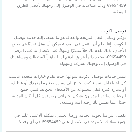
69654459 ودعنا نساعدك في الوصول إلى وجهتك بأفضل الطرق
الممكنة.
توصيل الكويت
توفير وسائل النقل المريحة والفعالة هو ما تسعى إليه خدمة توصيل
الكويت. إننا نعلم أن التنقل في المدينة يمكن أن يمثل تحديًا في بعض
الأحيان، لذلك نقدم لك حلاً مبتكرًا وسهلاً. عند الاتصال بنا على الرقم
69654459، ستجد دائماً فريق الدعم لدينا جاهزاً لاستقبالك ومساعدتك
في الوصول إلى وجهتك بسرعة وسهولة.
تتميز خدمات توصيل الكويت بتنوعها؛ حيث نقدم خيارات متعددة تناسب
كل احتياجاتك. سواء كنت تحتاج إلى سيارة صغيرة لمفردك أو عائلتك،
أو سيارة كبيرة لنقل مجموعة من الأصدقاء، نحن هنا لنلبي جميع
الرغبات. سائقونا مدربون بشكل احترافي ويعرفون كل أركان المدينة
جيدًا، مما يضمن لك رحلة آمنة وممتعة.
بفضل التزامنا بجودة الخدمة ورضا العميل، يمكنك الاعتماد علينا في
جميع تنقلاتك. لا تتردد في الاتصال على 69654459 في أي وقت!