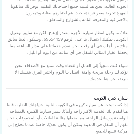
الجودة العالية، نحن هنا لتلبية جميع احتياجاتك النقلية. يوفر لك سائقونا
المهرة تجربة سفر فريدة، حيث يتم اختيارهم بعناية ويتميزون
بالاحترافية والمعرفة التامة بالشوارع والمناطق.
عادةً ما يكون انتظار سيارة الأجرة مصدر إزعاج، لكن مع سايق توصيل
الكويت، يمكنك الاتصال بنا على الرقم 69654459، وسيكون لدينا سائق
متاح من أجلك في أي وقت. نحن نقدم خدماتنا على مدار الساعة، مما
يجعلنا الخيار المثالي للتنقل في أي ساعة من اليوم أو الليل.
سواء كنت متجهاً إلى العمل أو لقضاء وقت ممتع مع الأصدقاء، نحن
نؤكد لك رحلة مريحة وآمنة. اتصل بنا اليوم واختبر الفرق بنفسك! لا
تتردد، نحن هنا لخدمتك.
سياره كبيره الكويت
إذا كنت تبحث عن سيارة كبيرة في الكويت لتلبية احتياجاتك النقلية، فإننا
هنا لنقدم لك الخدمة الأكثر راحة وأمانًا. تتميز سيارتنا الكبيرة بالمساحة
الواسعة ووسائل الراحة، مما يجعلها مثالية للعائلات أو المجموعات. نحن
نفهم أن التنقل في المدينة يمكن أن يكون تحديًا، خاصةً عندما تحتاج إلى
مركبة تتسع للجميع.