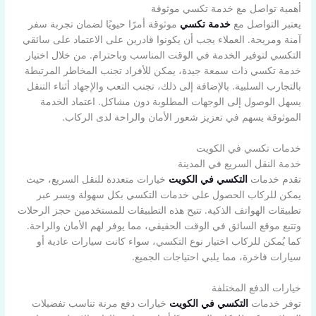
أهمية تواصل مع خدمة تكسي موثوقة
يعتبر التواصل مع
خدمة تكسي
موثوقة أمرًا حيويًا لضمان تجربة سفر
آمنة ومريحة. العملاء يجب أن يكونوا قادرين على الاعتماد على سائقي
التكسي لتوفير الخدمة في الوقت المناسب وباحترام. من خلال اختيار
خدمة تكسي ذات سمعة جيدة، يمكن للأفراد تجنب المخاطر المرتبطة
بالتجارب السلبية. بالإضافة إلى ذلك، تجنب التعب والإجهاد أثناء التنقل
يسهل الوصول إلى الوجهات المطلوبة دون مشاكل. اعتماد الخدمة
الموثوقة يسهم في تعزيز شعور الأمان والراحة لدى الركاب.
خدمات تكسي في الكويت
خدمة النقل السريع في المدينة
تقدم خدمات
التكسي في الكويت
خيارات متعددة للنقل السريع، حيث
يمكن للركاب الحصول على خدمات التكسي بكل سهولة ويسر عبر
تطبيقات الهواتف الذكية. تتيح هذه التطبيقات للمستخدمين حجز الرحلات
وتتبع موقع السائق في الوقت الحقيقي، مما يوفر لهم الأمان والراحة.
كما يُمكن للركاب اختيار نوع التكسي، سواء كانت سيارات عادية أو
سيارات فاخرة، مما يلبي احتياجات الجميع.
خيارات الدفع المختلفة
توفر خدمات
التكسي في الكويت
خيارات دفع مرنة تناسب تفضيلات