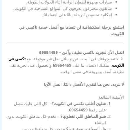
سيارات مجهزة لضمان الراحة أثناء الجولات الطويلة.
سائقون محترفون يعرفون كل المواقع السياحية في الكويت.
إمكانية تخصيص الرحلة بناءً على اهتماماتك.
استمتع برحلة استكشافية لن تنساها مع أفضل خدمة تاكسي في
الكويت.
اتصل الآن لتجربة تاكسي نظيف وآمن – 69654459
📱 لا تضيع وقتك في البحث عن وسائل نقل غير موثوقة. مع
تكسي في
الكويت
، يمكنك الاتصال بنا على
69654459
والحصول على تجربة نقل
نظيفة، آمنة، ومريحة في نفس الوقت.
لا تتردد، نحن هنا لتقديم الأفضل دائمًا. اتصل الآن!
الأسئلة الشائعة
شلون أطلب تكسي في الكويت؟
– كل اللي عليك تتصل
على رقمنا
69654459
.
شنو المناطق اللي تغطونها؟
– نخدم كل مناطق الكويت بدون
استثناء.
هل السواقين محترفين؟
– نعم، كل سواقينا مدربين