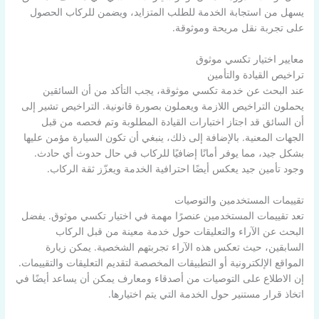
يسهل من استجابة الخدمة للطلب المتزايد، ويضمن للركاب الحصول
على تجربة نقل مريحة وموثوقة.
معايير اختيار تكسي موثوق
تراخيص القيادة والتأمين
عند البحث عن خدمة تكسي موثوقة، يجب التأكد من أن السائقين
يحملون التراخيص اللازمة ويعملون بصورة قانونية. التراخيص تشير إلى
أن السائق قد اجتاز اختبارات القيادة المطلوبة وتم فحصه من قبل
الجهات المعنية. بالإضافة إلى ذلك، ينبغي أن تكون السيارة مؤمن عليها
بشكل جيد، مما يوفر أمانًا إضافيًا للركاب في حال حدوث أي حادث.
وجود تأمين جيد يعكس أيضًا احترافية الخدمة ويعزّز ثقة الركاب.
تقييمات المستخدمين والتوصيات
تعد تقييمات المستخدمين عنصرًا مهمة في اختيار تكسي موثوق. يفضل
البحث عن الآراء والتعليقات حول خدمة معينة من قبل الركاب
السابقين، حيث تعكس هذه الآراء تجربتهم الشخصية. يمكن زيارة
المواقع الإلكترونية أو التطبيقات المخصصة لتقديم التعليقات والتقييمات.
إن الاطلاع على التوصيات من أصدقاء ومعارف يمكن أن يساعد أيضًا في
اتخاذ قرار مستنير حول الخدمة التي يتم اختيارها.