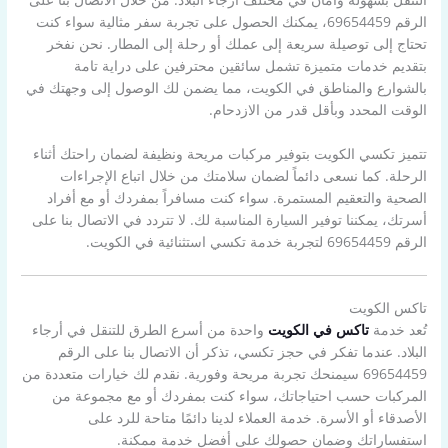
الرقم 69654459، يمكنك الحصول على تجربة سفر مثالية سواء كنت
تحتاج إلى توصيلة سريعة إلى عملك أو رحلة إلى المطار. نحن نفخر
بتقديم خدمات متميزة تشمل سائقين محترفين على دراية تامة
بالشوارع والمناطق في الكويت، مما يضمن لك الوصول إلى وجهتك في
الوقت المحدد وبأقل قدر من الازدحام.
تتميز تكسي الكويت بتوفير مركبات مريحة ونظيفة لضمان راحتك أثناء
الرحلة. كما نسعى دائماً لضمان سلامتك من خلال اتباع الإجراءات
الصحية والتعقيم المستمرة. سواء كنت مسافراً بمفردك أو مع أفراد
أسرتك، يمكننا توفير السيارة المناسبة لك. لا تتردد في الاتصال بنا على
الرقم 69654459 لتجربة خدمة تكسي استثنائية في الكويت.
تاكس الكويت
تُعد خدمة
تاكس في الكويت
واحدة من أسرع الطرق للتنقل في أرجاء
البلاد. عندما تفكر في حجز تكسي، تذكر أن الاتصال بنا على الرقم
69654459 سيمنحك تجربة مريحة وفورية. نقدم لك خيارات متعددة من
المركبات حسب احتياجاتك، سواء كنت بمفردك أو مع مجموعة من
الأصدقاء أو الأسرة. خدمة العملاء لدينا دائمًا متاحة للرد على
استفساراتك وضمان حصولك على أفضل خدمة ممكنة.