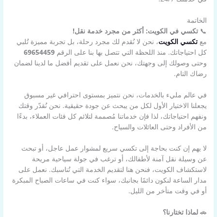
الخاتمة
📞
تكسي في الكويت: أكثر من مجرد خدمة نقل!
مع
تكسي الكويت
، نحن لا نُقدم لك مجرد رحلة، بل تجربة مميزة تُلبي
كل احتياجاتك. منذ اللحظة التي تتصل بها بنا على الرقم
69654459
وحتى وصولك إلى وجهتك، نحن نعمل على تقديم أفضل ما لدينا لضمان
رضاك التام.
في عالم مليء بالخدمات، نحن نتميز بمستوى احترافي غير مسبوق
يجعلنا الاختيار الأول لكل من يبحث عن جودة حقيقية. نحن نُقدّر وقتك
ونفهم احتياجاتك، لذا فإن خدماتنا مُصممة لتلائم كل فئات العملاء، بدءًا
من الأفراد وحتى العائلات والسياح.
لا يهم إن كنت بحاجة إلى تكسي سريع لمشوار عمل عاجل، أو تبحث
عن وسيلة نقل آمنة لأطفالك، أو ترغب في جولة سياحية مريحة
لاستكشاف الكويت، فنحن هنا لتقديم الخدمة التي تُناسبك. نعمل على
مدار الساعة لنكون دائمًا بجانبك، سواء كنت في ساعات الصباح المبكرة
أو في وقت متأخر من الليل.
🚗
لماذا تختارنا؟