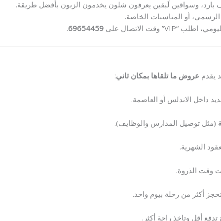
ف بارد، وسواقين لَبقين يعرفون شلون يخدمون الزبون بأفضل طريقة.
الرسمي، أو المناسبات الخاصة.
” وقت الاتصال على
69654459
.
د يقدم
عروض ما تلقاها بمكان ثاني
:
د داخل الاندلس أو العاصمة.
ة
(مثل توصيل المدارس والوظايف).
قود الشهرية.
ت وقت الذروة.
حجز أكثر من رحلة بيوم واحد.
تدفع أقل وتاخذ راحة أكثر.