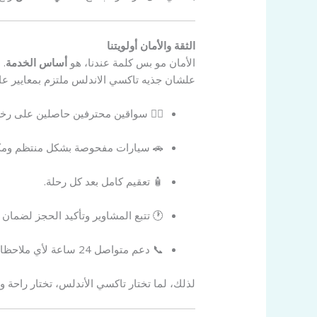
الثقة والأمان أولويتنا
الأمان مو بس كلمة عندنا، هو
أساس الخدمة
.
علشان جذيه تاكسي الاندلس ملتزم بمعايير عال
👨‍✈️ سواقين محترفين حاصلين على رخ
🚗 سيارات مفحوصة بشكل منتظم ومكي
🧴 تعقيم كامل بعد كل رحلة.
🕐 تتبع المشاوير وتأكيد الحجز لضمان ر
📞 دعم متواصل 24 ساعة لأي ملاحظات أو استفسار.
لذلك، لما تختار تاكسي الأندلس، تختار راحة و