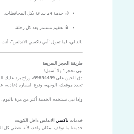
🌙 خدمة 24 ساعة بكل المحافظات.
🧴 تعقيم مستمر بعد كل رحلة.
بالتالي، لما تقول “أبي تاكسي الاندلس”، أنت ت
طريقة الحجز السريعة
تبي تحجز؟ ولا أسهل!
دق الحين على
69654459
، وراح يرد عليك ال
تحدد موقعك، الوجهة، ونوع السيارة (عادية، عائلية، أو VIP)، وراح توصلك السيارة
وإذا تبي تستخدم الخدمة أكثر من مرة باليوم
خدمات
تاكسي
الاندلس داخل الكويت
خدمتنا ما توقف بمكان واحد، لأننا نغطي كل