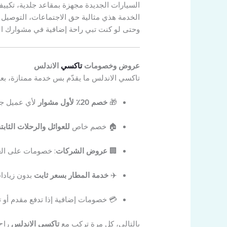
السيارات الجديدة مجهزة بمقاعد جلدية، تكيي
الخدمة هذي مثالية حق الاجتماعات، التوصيل 
وحتى لو كنت تبي راحة إضافية في مشوارك اليومي، اطلب “VIP
عروض وخصومات
تاكسي
الاندلس
تاكسي الاندلس ما يقدّم بس خدمة ممتازة، بع
🎁
خصم 20٪ لأول مشوار
لأي عميل جدي
🏠 خصم خاص
للعوائل والرحلات الثابت
🏢
عروض الشركات
: خصومات على الع
✈️
خدمة المطار بسعر ثابت
بدون زيادا
💳 خصومات إضافية إذا تدفع مقدم أو ت
بالتالي، كل مرة تركب مع
تاكسي الاندلس
راح 