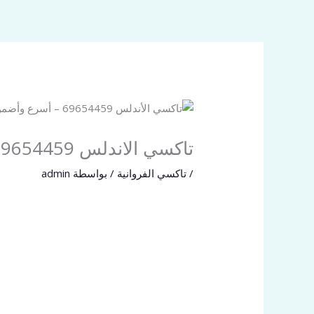
خطي
لى
لمحتوى
تاكسي الاندلس 69654459 أسرع تكسي بالكويت خدمة 24 ساعة
/
تاكسي الفروانية
/ بواسطة
admin