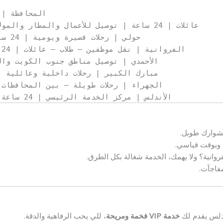
المحافظة | 
العاصمة | تاكسي سريع – VIP – عائلات | 24 ساعة | توصيل للأعمال والمطار والمولات
حولي | رحلات قصيرة ويومية | 24 ساعة | سيارات مريحة وسواقين خبرة
الفروانية | نقل موظفين – طلاب – عائلات | 24 ساعة | خصومات للمشاوير الدورية
الأحمدي | توصيل مناطق جنوب الكويت والميناء | 24 ساعة |
مبارك الكبير | رحلات داخلية وعائلية | 24 ساعة | سيارات عائلية وا
الجهراء | رحلات طويلة – بين المحافظات | 24 ساعة | أسعار ثابتة وو
الأندلس | مركز الخدمة الرئيسي | 24 ساعة | أسرع وصول من وإلى كل المناطق
مشوارك طويل.
 وبوقت قياسي.
روانية؟ ولا يهمك، الخدمة شغالة بكل الطرق.
مفاجآت.
دلس يقدم لك
خدمة VIP فخمة ومريحة
، للي يحب الرفاهية والدقة.