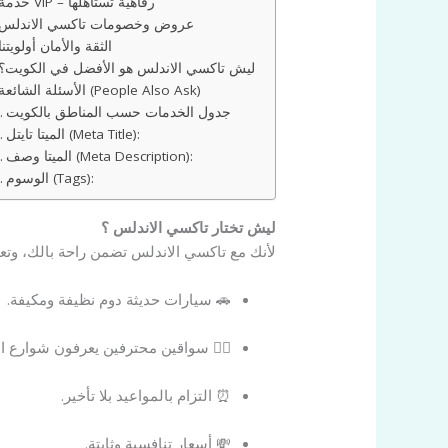
خدمة VIP – رفاهية تستاهلها
عروض وخصومات تاكسي الاندلس
الثقة والأمان أولويتنا
ليش تاكسي الاندلس هو الأفضل في الكويت؟
الأسئلة الشائعة (People Also Ask)
جدول الخدمات حسب المناطق بالكويت
الميتا تايتل (Meta Title):
الميتا وصف (Meta Description):
الوسوم (Tags):
ليش تختار تاكسي الاندلس ؟
لأنك مع تاكسي الاندلس تضمن راحة بالك، وتع
🚗 سيارات حديثة دوم نظيفة ومكيفة.
👨‍✈️ سواقين محترفين يعرفون شوارع 
⏰ التزام بالمواعيد بلا تأخير.
💸 أسعار تنافسية وثابتة.