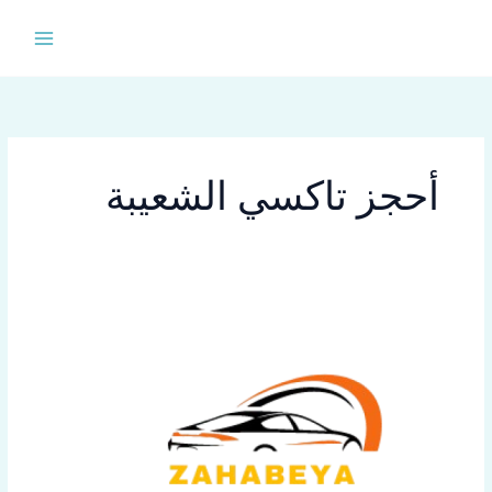
خطي
لى
لمحتوى
أحجز تاكسي الشعيبة
تكسي
سريع
في
الشعيبة
اتصل
69654459