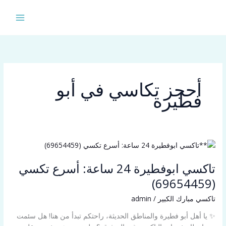
خطي
لى
لمحتوى
أحجز تكاسي في أبو
فطيرة
تاكسي
ابوفطيرة
تاكسي ابوفطيرة 24 ساعة: أسرع تكسي
24
ساعة:
(69654459)
أسرع
تاكسي مبارك الكبير
/
admin
تكسي
(69654459)
✨ يا أهل أبو فطيرة والمناطق الحديثة، راحتكم تبدأ من هنا! هل سئمت