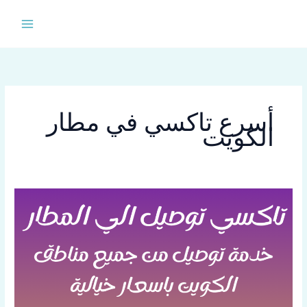
خطي
لى
لمحتوى
أسرع تاكسي في مطار
الكويت
حجز
موعد
توصيل
المطار
اطلب
69654459