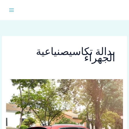
خطي
لى
لمحتوى
بدالة تكاسيصنياعية
الجهراء
تاكسي
صنياعية
الجهراء
اتصل
بنا
69654459