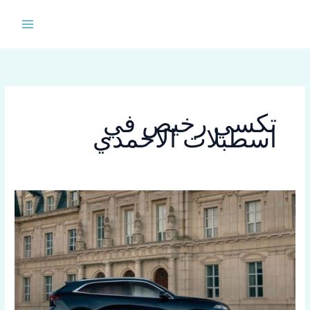
خطي
لى
لمحتوى
تكسي رخيص في
اسطبلات الاحمدي
تاكسي
اسطبلات
الاحمدي
اقرب
خدمة
تاكسي
اطلب
الحين69654459