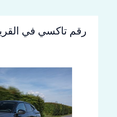
خطي
لى
لمحتوى
رقم تاكسي في القري
تاكسي
القرين
اطلبه
الحيــن
69654459