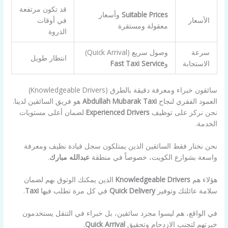
قد تكون مرتفعة
Suitable Prices
وأسعار
الأسعار
في أوقات
معقولة ومستقرة
الذروة
سرعة
وصول سريع (Quick Arrival)
انتظار طويل
الاستجابة
و
Fast Taxi Service
سائقون خبراء ومعرفة دقيقة بالطرق (Knowledgeable Drivers)
العمود الفقري لنجاح
Abdullah Mubarak Taxi
هو فريق السائقين لدينا.
نحن نركز على توظيف
Experienced Drivers
لضمان أعلى مستويات
الخدمة.
نحن نختار فقط السائقين الذين يمتلكون سجل قيادة نظيف ومعرفة
واسعة بشوارع الكويت، خصوصاً في منطقة
عبدالله مبارك
.
هؤلاء هم
Knowledgeable Drivers
الذين يمكنك الوثوق بهم لضمان
سلامة عائلتك وتوفير
Quick Delivery
في كل مرة تطلب فيها
Taxi
.
في الواقع، هم ليسوا مجرد سائقين، بل خبراء في التنقل يستخدمون
خبرتهم لتجنب الازدحام وتحقيق
Quick Arrival
.