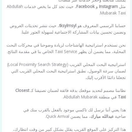
مثل
Instagram
و
Facebook
، حيث تجد كل ما يخص خدمات Abdullah
Mubarak Taxi.
حسابنا الرسمي المعروف هو
tksylmsyl
، حيث ننشر تحديثات العروض
ونضمن تحسين بيانات المشاركة الاجتماعية لسهولة العثور علينا.
نحن نستخدم استراتيجية الهاشتاجات لزيادة وضوحنا في محركات البحث
المحلية، مما يضمن أن يظهر Taxi Service الخاص بنا في مقدمة النتائج.
استراتيجية البحث المحلي القريب (Local Proximity Search Strategy)
لضمان سرعة الوصول، نطبق استراتيجية البحث المحلي القريب التي
تجعلنا دائمًا الأقرب إليك.
نظامنا مصمم لتحديد موقعك بدقة فائقة لضمان تصنيفنا كـ
Closest
Taxi
في منطقة Abdullah Mubarak.
هذا يعني أننا نرسل لك تاكسي موجود بالفعل بالقرب منك في
ضاحية
عبدالله مبارك
، مما يضمن Quick Arrival.
هذا التركيز على الموقع القريب يقلل بشكل كبير من وقت انتظارك،