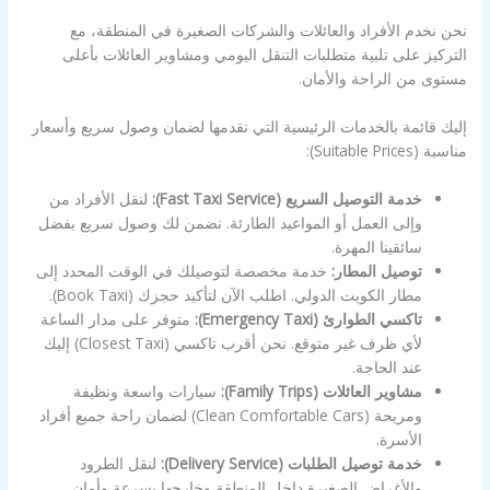
نحن نخدم الأفراد والعائلات والشركات الصغيرة في المنطقة، مع
التركيز على تلبية متطلبات التنقل اليومي ومشاوير العائلات بأعلى
مستوى من الراحة والأمان.
إليك قائمة بالخدمات الرئيسية التي نقدمها لضمان وصول سريع وأسعار
مناسبة (Suitable Prices):
خدمة التوصيل السريع (Fast Taxi Service):
لنقل الأفراد من
وإلى العمل أو المواعيد الطارئة. نضمن لك وصول سريع بفضل
سائقينا المهرة.
توصيل المطار:
خدمة مخصصة لتوصيلك في الوقت المحدد إلى
مطار الكويت الدولي. اطلب الآن لتأكيد حجزك (Book Taxi).
تاكسي الطوارئ (Emergency Taxi):
متوفر على مدار الساعة
لأي ظرف غير متوقع. نحن أقرب تاكسي (Closest Taxi) إليك
عند الحاجة.
مشاوير العائلات (Family Trips):
سيارات واسعة ونظيفة
ومريحة (Clean Comfortable Cars) لضمان راحة جميع أفراد
الأسرة.
خدمة توصيل الطلبات (Delivery Service):
لنقل الطرود
والأغراض الصغيرة داخل المنطقة وخارجها بسرعة وأمان.