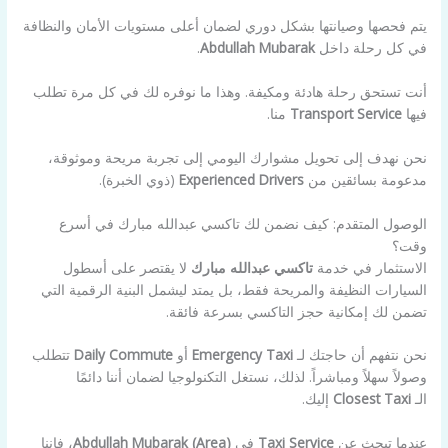
يتم فحصها وصيانتها بشكل دوري لضمان أعلى مستويات الأمان والنظافة
في كل رحلة داخل
Abdullah Mubarak
.
أنت تستحق رحلة هادئة ومكيفة. وهذا ما نوفره لك في كل مرة تطلب
فيها
Transport Service
منا.
نحن نهدف إلى تحويل مشوارك اليومي إلى تجربة مريحة وموثوقة،
مدعومة بسائقين من
Experienced Drivers
(ذوي الخبرة).
الوصول المتقدم: كيف نضمن لك تاكسي عبدالله مبارك في أسرع
وقت؟
الاستثمار في خدمة
تاكسي عبدالله مبارك
لا يقتصر على أسطول
السيارات النظيفة والمريحة فقط، بل يمتد ليشمل البنية الرقمية التي
تضمن لك إمكانية حجز التاكسي بسرعة فائقة.
نحن نتفهم أن حاجتك لـ
Emergency Taxi
أو
Daily Commute
تتطلب
وصولاً سهلاً ومباشراً. لذلك، نستغل التكنولوجيا لضمان أننا دائمًا
الـ
Closest Taxi
إليك.
عندما تبحث عن
Taxi Service
في
Abdullah Mubarak (Area)
، فإننا