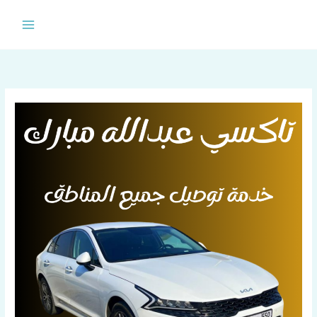
خطي
لى
لمحتوى