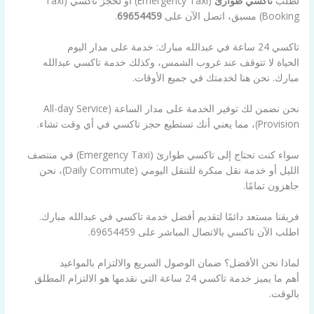
لطلب
تاكسي طوارئ
(Emergency Taxi) أو لحجز تاكسي (Taxi
Booking) مسبق، اتصل الآن على
69654459
.
تاكسي 24 ساعة في عبدالله مبارك: خدمة على مدار اليوم
الحياة لا تتوقف عند غروب الشمس، وكذلك خدمة تاكسي عبدالله
مبارك. نحن هنا لخدمتك في جميع الأوقات.
نحن نضمن لك توفير الخدمة على مدار الساعة (All-day Service
Provision)، مما يعني أنك تستطيع حجز تاكسي في أي وقت تشاء.
سواء كنت تحتاج إلى تاكسي طوارئ (Emergency Taxi) في منتصف
الليل أو خدمة نقل مبكرة للتنقل اليومي (Daily Commute)، نحن
جاهزون تمامًا.
فريقنا مستعد دائمًا لتقديم أفضل خدمة تاكسي في عبدالله مبارك.
اطلب الآن تاكسي بالاتصال المباشر على 69654459.
لماذا نحن الأفضل؟ ضمان الوصول السريع والالتزام بالمواعيد
أهم ما يميز خدمة تاكسي 24 ساعة التي نقدمها هو الالتزام المطلق
بالوقت.