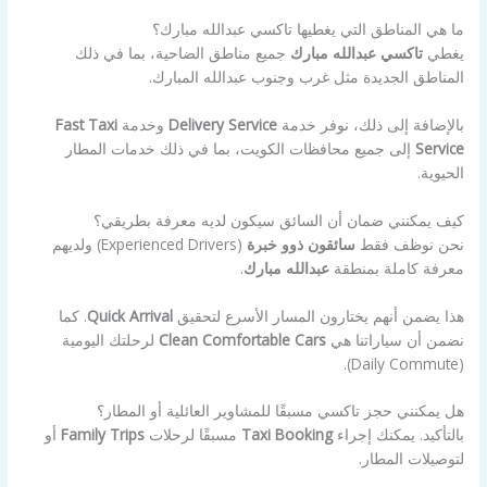
ما هي المناطق التي يغطيها تاكسي عبدالله مبارك؟
يغطي
تاكسي عبدالله مبارك
جميع مناطق الضاحية، بما في ذلك
المناطق الجديدة مثل غرب وجنوب عبدالله المبارك.
بالإضافة إلى ذلك، نوفر خدمة
Delivery Service
وخدمة
Fast Taxi
Service
إلى جميع محافظات الكويت، بما في ذلك خدمات المطار
الحيوية.
كيف يمكنني ضمان أن السائق سيكون لديه معرفة بطريقي؟
نحن نوظف فقط
سائقون ذوو خبرة
(Experienced Drivers) ولديهم
معرفة كاملة بمنطقة
عبدالله مبارك
.
هذا يضمن أنهم يختارون المسار الأسرع لتحقيق
Quick Arrival
. كما
نضمن أن سياراتنا هي
Clean Comfortable Cars
لرحلتك اليومية
(Daily Commute).
هل يمكنني حجز تاكسي مسبقًا للمشاوير العائلية أو المطار؟
بالتأكيد. يمكنك إجراء
Taxi Booking
مسبقًا لرحلات
Family Trips
أو
لتوصيلات المطار.