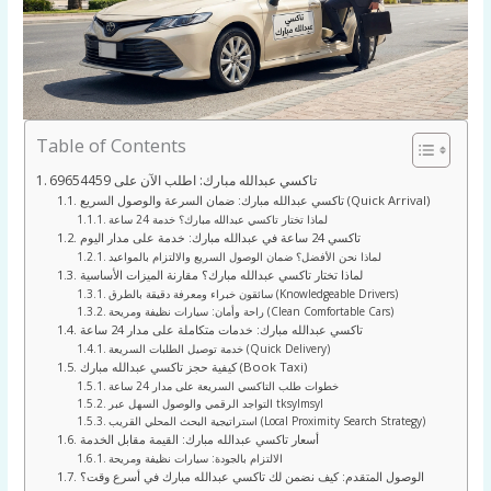
Table of Contents
تاكسي عبدالله مبارك: اطلب الآن على 69654459
تاكسي عبدالله مبارك: ضمان السرعة والوصول السريع (Quick Arrival)
لماذا تختار تاكسي عبدالله مبارك؟ خدمة 24 ساعة
تاكسي 24 ساعة في عبدالله مبارك: خدمة على مدار اليوم
لماذا نحن الأفضل؟ ضمان الوصول السريع والالتزام بالمواعيد
لماذا تختار تاكسي عبدالله مبارك؟ مقارنة الميزات الأساسية
سائقون خبراء ومعرفة دقيقة بالطرق (Knowledgeable Drivers)
راحة وأمان: سيارات نظيفة ومريحة (Clean Comfortable Cars)
تاكسي عبدالله مبارك: خدمات متكاملة على مدار 24 ساعة
خدمة توصيل الطلبات السريعة (Quick Delivery)
كيفية حجز تاكسي عبدالله مبارك (Book Taxi)
خطوات طلب التاكسي السريعة على مدار 24 ساعة
التواجد الرقمي والوصول السهل عبر tksylmsyl
استراتيجية البحث المحلي القريب (Local Proximity Search Strategy)
أسعار تاكسي عبدالله مبارك: القيمة مقابل الخدمة
الالتزام بالجودة: سيارات نظيفة ومريحة
الوصول المتقدم: كيف نضمن لك تاكسي عبدالله مبارك في أسرع وقت؟