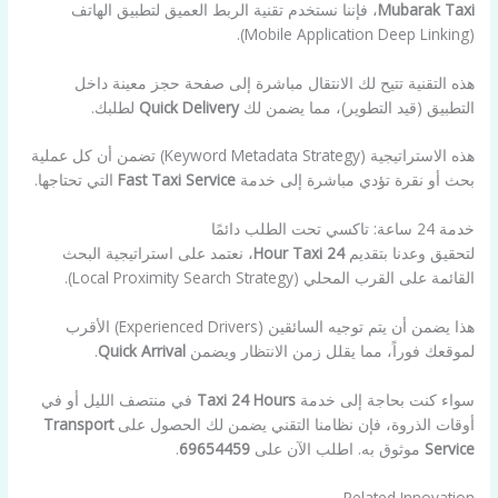
Mubarak Taxi
، فإننا نستخدم تقنية الربط العميق لتطبيق الهاتف
(Mobile Application Deep Linking).
هذه التقنية تتيح لك الانتقال مباشرة إلى صفحة حجز معينة داخل
التطبيق (قيد التطوير)، مما يضمن لك
Quick Delivery
لطلبك.
هذه الاستراتيجية (Keyword Metadata Strategy) تضمن أن كل عملية
بحث أو نقرة تؤدي مباشرة إلى خدمة
Fast Taxi Service
التي تحتاجها.
خدمة 24 ساعة: تاكسي تحت الطلب دائمًا
لتحقيق وعدنا بتقديم
24 Hour Taxi
، نعتمد على استراتيجية البحث
القائمة على القرب المحلي (Local Proximity Search Strategy).
هذا يضمن أن يتم توجيه السائقين (Experienced Drivers) الأقرب
لموقعك فوراً، مما يقلل زمن الانتظار ويضمن
Quick Arrival
.
سواء كنت بحاجة إلى خدمة
Taxi 24 Hours
في منتصف الليل أو في
أوقات الذروة، فإن نظامنا التقني يضمن لك الحصول على
Transport
Service
موثوق به. اطلب الآن على
69654459
.
Related Innovation