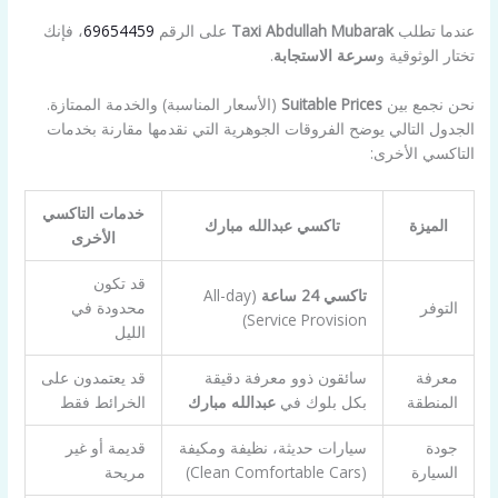
عندما تطلب
Taxi Abdullah Mubarak
على الرقم
69654459
، فإنك
تختار الوثوقية و
سرعة الاستجابة
.
نحن نجمع بين
Suitable Prices
(الأسعار المناسبة) والخدمة الممتازة.
الجدول التالي يوضح الفروقات الجوهرية التي نقدمها مقارنة بخدمات
التاكسي الأخرى:
خدمات التاكسي
الميزة
تاكسي عبدالله مبارك
الأخرى
قد تكون
تاكسي 24 ساعة
(All-day
التوفر
محدودة في
Service Provision)
الليل
معرفة
سائقون ذوو معرفة دقيقة
قد يعتمدون على
المنطقة
بكل بلوك في
عبدالله مبارك
الخرائط فقط
جودة
سيارات حديثة، نظيفة ومكيفة
قديمة أو غير
السيارة
(Clean Comfortable Cars)
مريحة