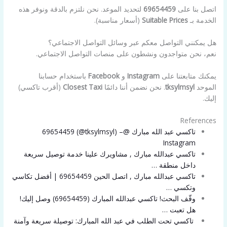
اتصل بنا على
69654459
لتحديد الموعد. نحن نلتزم بالدقة ونوفر هذه
الخدمة بـ
Suitable Prices
(أسعار مناسبة).
هل يمكنني التواصل معكم عبر وسائل التواصل الاجتماعي؟
نعم، نحن متواجدون ونشطون على منصات التواصل الاجتماعي.
يمكنك متابعتنا على
Instagram
و
Facebook
باستخدام حسابنا
الموحد
tksylmsyl
. نحن نضمن أننا دائمًا
Closest Taxi
(أقرب تاكسي)
إليك.
References
تاكسي عبد الله مبارك @69654459‎ (@tksylmsyl) –
Instagram
تاكسي عبدالله مبارك , مشاويرك علينا خدمة توصيل سريعة
داخل منطقة …
تاكسي عبدالله مبارك , اتصل الحين 69654459 | أفضل تكاسي
وتكسي …
وقّف البحث! تاكسي عبدالله المبارك (69654459) وصل إليك! ​
هل تعبت …
​ تاكسي تحت الطلب في عبد الله المبارك: توصيلة سريعة وآمنة