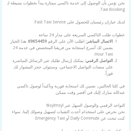
نحن نؤمن بأن الوصول إلى خدمة تاكسي ممتازة يبدأ بخطوات بسيطة لـ
Taxi Booking.
لديك خياران رئيسيان للحصول على Fast Taxi Service:
خطوات طلب التاكسي السريعة على مدار 24 ساعة
الاتصال المباشر:
اطلب الآن على الرقم
69654459
. هذا الخيار
يضمن لك أسرع استجابة من فريقنا المتخصص في خدمة 24
Hour Taxi.
التواصل الرقمي:
يمكنك إرسال طلبك عبر الرسائل المباشرة
على منصات التواصل الاجتماعي، وسنتولى حجز المشوار لك
فوراً.
في كلتا الحالتين، نضمن لك استجابة فورية وتأكيداً لوصول تاكسي
عبدالله مبارك إليك في أقصر وقت ممكن.
التواجد الرقمي والوصول السهل عبر tksylmsyl
نحن نحرص على استخدام أحدث التقنيات لتسهيل وصولك إلينا، سواء
كنت تبحث عن Daily Commute أو Emergency Taxi.
يمكنك متابعتنا وحجز خدماتنا عبر منصات