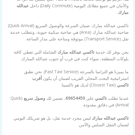
والأمان في جميع تنقلاتك اليومية (Daily Commute) داخل
عبدالله
مبارك
.
تاكسي عبدالله مبارك: ضمان السرعة والوصول السريع (Quick Arrival)
ضاحية عبدالله مبارك (Area) هي ضاحية سكنية حيوية، وتتطلب خدمة
نقل (Transport Service) موثوقة ومتاحة على مدار الساعة.
نحن نوفر لك خدمة
تاكسي عبدالله مبارك
الشاملة التي تغطي كافة
بلوكات المنطقة، سواء كنت في غرب أو جنوب عبدالله المبارك.
ما يميزنا هو التزامنا بالسرعة (Fast Taxi Service). نحن نطبق
استراتيجية البحث المحلي القريب لضمان أن يكون
أقرب
تاكسي
(Closest Taxi) لديك هو تاكسينا.
عندما تطلب
تاكسي
على
69654459
، نضمن لك
وصول سريع
(Quick
Arrival) في دقائق معدودة.
تاكسي عبدالله مبارك
ليس مجرد خدمة نقل، بل هو شريكك اليومي
لضمان التنقل السلس والآمن.