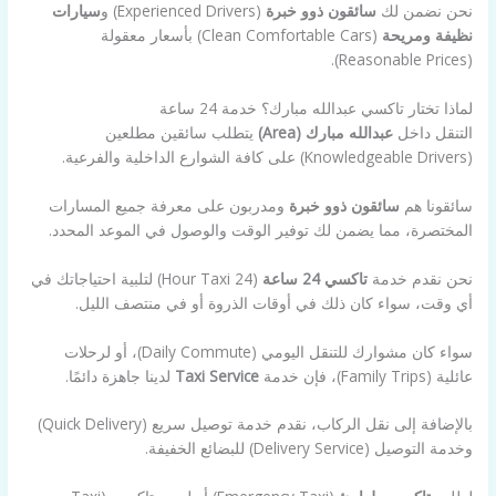
نحن نضمن لك
سائقون ذوو خبرة
(Experienced Drivers) و
سيارات
نظيفة ومريحة
(Clean Comfortable Cars) بأسعار معقولة
(Reasonable Prices).
لماذا تختار تاكسي عبدالله مبارك؟ خدمة 24 ساعة
التنقل داخل
عبدالله مبارك (Area)
يتطلب سائقين مطلعين
(Knowledgeable Drivers) على كافة الشوارع الداخلية والفرعية.
سائقونا هم
سائقون ذوو خبرة
ومدربون على معرفة جميع المسارات
المختصرة، مما يضمن لك توفير الوقت والوصول في الموعد المحدد.
نحن نقدم خدمة
تاكسي 24 ساعة
(24 Hour Taxi) لتلبية احتياجاتك في
أي وقت، سواء كان ذلك في أوقات الذروة أو في منتصف الليل.
سواء كان مشوارك للتنقل اليومي (Daily Commute)، أو لرحلات
عائلية (Family Trips)، فإن خدمة
Taxi Service
لدينا جاهزة دائمًا.
بالإضافة إلى نقل الركاب، نقدم خدمة توصيل سريع (Quick Delivery)
وخدمة التوصيل (Delivery Service) للبضائع الخفيفة.