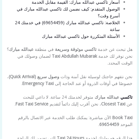
أسعار تاكسي عبدالله مبارك: القيمة مقابل الخدمة
الوصول المتقدم: كيف نضمن لك تاكسي عبدالله مبارك في
أسرع وقت؟
الخلاصة: تاكسي عبدالله مبارك (69654459) في خدمتك 24
ساعة
الأسئلة المتكررة حول تاكسي عبدالله مبارك
هل تبحث عن خدمة
تاكسي موثوقة وسريعة
في منطقة
عبدالله مبارك
؟
نحن نوفر لك خدمة
Taxi Abdullah Mubarak
لضمان وصولك في
الوقت المحدد.
نحن نتفهم حاجتك لوسيلة نقل آمنة وذات
وصول سريع (Quick Arrival)
،
خصوصًا في أوقات الذروة أو عند الحاجة إلى
Emergency Taxi
.
تاكسي
عبدالله مبارك
متوفر لخدمتك 24 ساعة. لا داعي للبحث
عن
Closest Taxi
، نحن أقرب إليك دائماً لتقديم
Fast Taxi Service
.
Book Taxi
الآن مباشرة: يمكنك طلب الخدمة عبر الاتصال بالرقم
الموحد
69654459
.
هذا الرقم هو بوابتك لخدمة
Taxi 24 Hours
التي تضمن لك الراحة