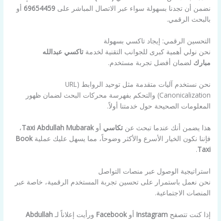
نضمن أن تجدنا بسهولة سواء عبر الاتصال المباشر على
69654459
أو
بالبحث الرقمي.
التحسين الرقمي: إيجاد تاكسي بسهولة
نحن نولي أهمية كبرى للجوانب التقنية لخدمة
تاكسي عبدالله
مبارك
لضمان أفضل تجربة مستخدم.
نحن نستخدم آليات متقدمة مثل توحيد الروابط (URL
Canonicalization) والتحكم بفهرسة محركات البحث لضمان ظهور
المعلومات الصحيحة حول خدمتنا أولاً.
هذا يضمن أنك عندما تبحث عن
تكاسي
أو
Taxi Abdullah Mubarak
،
فإننا نكون الخيار الأسرع والأكثر وضوحاً، مما يسهل عليك عملية
Book
.
Taxi
استراتيجية الوصول عبر منصات التواصل
نحن نعمل باستمرار على تحسين تجربة المستخدم الرقمية، خاصة عبر
المنصات الاجتماعية.
إذا كنت تتصفح
Instagram
أو
Facebook
ورأيت إعلاناً لـ
Abdullah