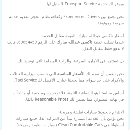
ويوفر لك خدمة Transport Service لا مثيل لها.
نحن نجمع بين Experienced Drivers وكفاءة نظام الحجز لتقديم خدمة
سريعة وموثوقة.
أسعار تاكسي عبدالله مبارك: القيمة مقابل الخدمة
عندما تطلب خدمة
تاكسي عبدالله مبارك
على الرقم 69654459، فأنت
لا تدفع فقط مقابل النقل.
بل تستثمر في الأمان، السرعة، والراحة المطلقة التي نوفرها لك.
نحن نضمن أن نقدم لك
الأسعار المناسبة
التي تناسب ميزانية العائلات
والأفراد على حد سواء، مما يجعلنا خيارك الأفضل للـ
Taxi Service
.
أساس سياستنا هو الشفافية التامة، فلا توجد رسوم خفية أو مفاجآت
في نهاية المشوار، مما يضمن لك
Reasonable Prices
دائمًا.
الالتزام بالجودة: سيارات نظيفة ومريحة
نحن نؤمن بأن الخدمة الممتازة تبدأ من المركبة. لذا، جميع سيارات
أسطولنا هي
Clean Comfortable Cars
(سيارات نظيفة ومريحة).