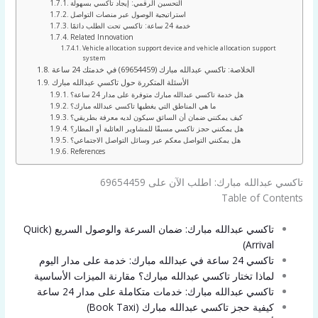
التحسين الرقمي: إيجاد تاكسي بسهولة
استراتيجية الوصول عبر منصات التواصل
خدمة 24 ساعة: تاكسي تحت الطلب دائمًا
Related Innovation
Vehicle allocation support device and vehicle allocation support
system
الخلاصة: تاكسي عبدالله مبارك (69654459) في خدمتك 24 ساعة
الأسئلة المتكررة حول تاكسي عبدالله مبارك
هل خدمة تاكسي عبدالله مبارك متوفرة على مدار 24 ساعة؟
ما هي المناطق التي يغطيها تاكسي عبدالله مبارك؟
كيف يمكنني ضمان أن السائق سيكون لديه معرفة بطريقي؟
هل يمكنني حجز تاكسي مسبقًا للمشاوير العائلية أو المطار؟
هل يمكنني التواصل معكم عبر وسائل التواصل الاجتماعي؟
References
تاكسي عبدالله مبارك: اطلب الآن على 69654459
Table of Contents
تاكسي عبدالله مبارك: ضمان السرعة والوصول السريع (Quick
Arrival)
تاكسي 24 ساعة في عبدالله مبارك: خدمة على مدار اليوم
لماذا تختار تاكسي عبدالله مبارك؟ مقارنة الميزات الأساسية
تاكسي عبدالله مبارك: خدمات متكاملة على مدار 24 ساعة
كيفية حجز تاكسي عبدالله مبارك (Book Taxi)